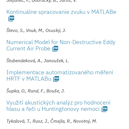
Kontinuálne spracovanie zvuku v MATLABe
picture_as_pdf
Števo, S., Vnuk, M., Osuský, J.
Numerical Model for Non-Destructive Eddy
Current Air Probe
picture_as_pdf
Štubendeková, A., Janoušek, L.
Implementace automatizovaného měření
HRTF v MATLABu
picture_as_pdf
Šupka, O., Rund, F., Bouše, J.
Využití akustických analýz pro hodnocení
hlasu a řeči u Huntingtono­vy nemoci
picture_as_pdf
Tykalová, T., Rusz, J., Čmejla, R., Novotný, M.