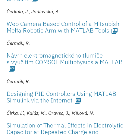
Čerkala, J., Jadlovská, A.
Web Camera Based Control of a Mitsubishi
Melfa Robotic Arm with MATLAB Tools
picture_as_pdf
Čermák, R.
Návrh elektromagnetického tlumiče
s využitím COMSOL Multiphysics a MATLAB
picture_as_pdf
Čermák, R.
Designing PID Controllers Using MATLAB-
Simulink via the Internet
picture_as_pdf
Čirka, L’., Kalúz, M., Oravec, J., Míková, N.
Simulation of Thermal Effects in Electrolytic
Capacitor at Repeated Charge and