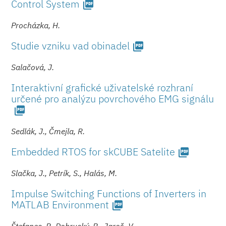
Control System
picture_as_pdf
Procházka, H.
Studie vzniku vad obinadel
picture_as_pdf
Salačová, J.
Interaktivní grafické uživatelské rozhraní
určené pro analýzu povrchového EMG signálu
picture_as_pdf
Sedlák, J., Čmejla, R.
Embedded RTOS for skCUBE Satelite
picture_as_pdf
Slačka, J., Petrík, S., Halás, M.
Impulse Switching Functions of Inverters in
MATLAB Environment
picture_as_pdf
Štefanec, P., Dobrucký, B., Jaroš, V.