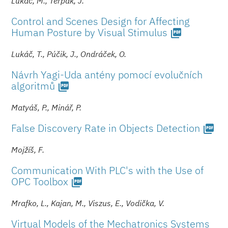
Lukáč, M., Terpák, J.
Control and Scenes Design for Affecting
Human Posture by Visual Stimulus
picture_as_pdf
Lukáč, T., Púčik, J., Ondráček, O.
Návrh Yagi-Uda antény pomocí evolučních
algoritmů
picture_as_pdf
Matyáš, P., Minář, P.
False Discovery Rate in Objects Detection
picture_as_pdf
Mojžíš, F.
Communication With PLC's with the Use of
OPC Toolbox
picture_as_pdf
Mrafko, L., Kajan, M., Viszus, E., Vodička, V.
Virtual Models of the Mechatronics Systems