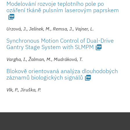
Modelování rozvoje teplotního pole po
ozáření tkáně pulsním laserovým paprskem
picture_as_pdf
Urzová, J., Jelínek, M., Remsa, J., Vajner, L.
Synchronous Motion Control of Dual-Drive
Gantry Stage System with SLMPM
picture_as_pdf
Vargha, I., Žalman, M., Mudráková, T.
Blokově orientovaná analýza dlouhodobých
záznamů biologických signálů
picture_as_pdf
Vlk, P., Jiruška, P.