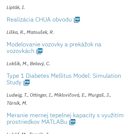
Lipták, I.
Realizácia CHUA obvodu
picture_as_pdf
Liška, R., Matoušek, R.
Modelovanie vozovky a prekážok na
vozovkách
picture_as_pdf
Lokšík, M., Belavý, C.
Type 1 Diabetes Mellitus Model: Simulation
Study
picture_as_pdf
Ludwig, T., Ottinger, I., Miklovičová, E., Murgaš, J.,
Tárník, M.
Meranie mernej tepelnej kapacity s využitím
prostriedkov MATLABu
picture_as_pdf