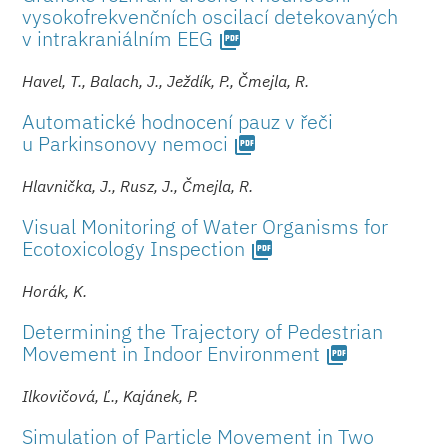
vysokofrekvenčních oscilací detekovaných
v intrakraniál­ním EEG
picture_as_pdf
Havel, T., Balach, J., Ježdík, P., Čmejla, R.
Automatické hodnocení pauz v řeči
u Parkinsonovy ne­moci
picture_as_pdf
Hlavnička, J., Rusz, J., Čmejla, R.
Visual Monitoring of Water Organisms for
Ecotoxicology Inspection
picture_as_pdf
Horák, K.
Determining the Trajectory of Pedestrian
Movement in Indoor Environment
picture_as_pdf
Ilkovičová, Ľ., Kajánek, P.
Simulation of Particle Movement in Two