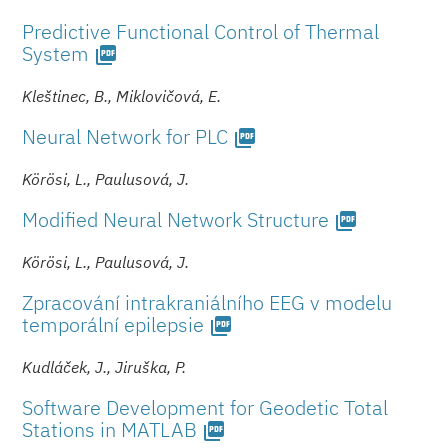
Predictive Functional Control of Thermal
System
picture_as_pdf
Kleštinec, B., Miklovičová, E.
Neural Network for PLC
picture_as_pdf
Körösi, L., Paulusová, J.
Modified Neural Network Structure
picture_as_pdf
Körösi, L., Paulusová, J.
Zpracování intrakraniálního EEG v modelu
temporální epilepsie
picture_as_pdf
Kudláček, J., Jiruška, P.
Software Development for Geodetic Total
Stations in MATLAB
picture_as_pdf