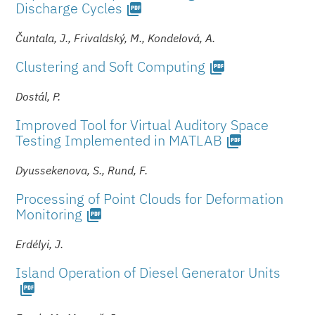
Discharge Cycles
picture_as_pdf
Čuntala, J., Frivaldský, M., Kondelová, A.
Clustering and Soft Computing
picture_as_pdf
Dostál, P.
Improved Tool for Virtual Auditory Space
Testing Implemented in MATLAB
picture_as_pdf
Dyussekenova, S., Rund, F.
Processing of Point Clouds for Deformation
Monitoring
picture_as_pdf
Erdélyi, J.
Island Operation of Diesel Generator Units
picture_as_pdf