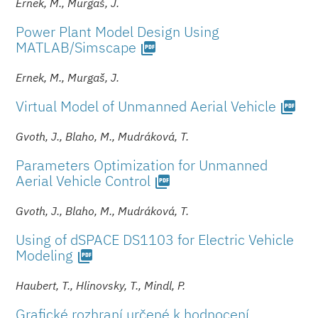
Ernek, M., Murgaš, J.
Power Plant Model Design Using
MATLAB/Simscape
picture_as_pdf
Ernek, M., Murgaš, J.
Virtual Model of Unmanned Aerial Vehicle
picture_as_pdf
Gvoth, J., Blaho, M., Mudráková, T.
Parameters Optimization for Unmanned
Aerial Vehicle Control
picture_as_pdf
Gvoth, J., Blaho, M., Mudráková, T.
Using of dSPACE DS1103 for Electric Vehicle
Modeling
picture_as_pdf
Haubert, T., Hlinovsky, T., Mindl, P.
Grafické rozhraní určené k hodnocení