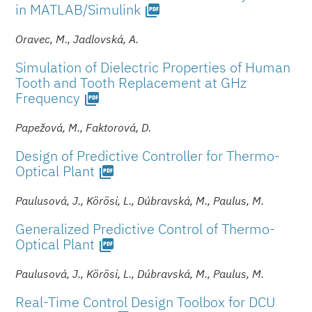
in MATLAB/Simulink
picture_as_pdf
Oravec, M., Jadlovská, A.
Simulation of Dielectric Properties of Human
Tooth and Tooth Replacement at GHz
Frequency
picture_as_pdf
Papežová, M., Faktorová, D.
Design of Predictive Controller for Thermo-
Optical Plant
picture_as_pdf
Paulusová, J., Körösi, L., Dúbravská, M., Paulus, M.
Generalized Predictive Control of Thermo-
Optical Plant
picture_as_pdf
Paulusová, J., Körösi, L., Dúbravská, M., Paulus, M.
Real-Time Control Design Toolbox for DCU