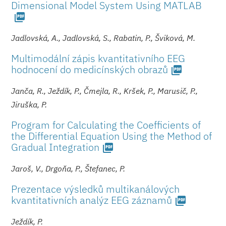
Dimensional Model System Using MATLAB
picture_as_pdf
Jadlovská, A., Jadlovská, S., Rabatin, P., Šviková, M.
Multimodální zápis kvantitativního EEG
hodnocení do medicínských o­brazů
picture_as_pdf
Janča, R., Ježdík, P., Čmejla, R., Kršek, P., Marusič, P.,
Jiruška, P.
Program for Calculating the Coefficients of
the Differential Equation Using the Method of
Gradual Integration
picture_as_pdf
Jaroš, V., Drgoňa, P., Štefanec, P.
Prezentace výsledků multikanálových
kvantitativních analýz EEG záznamů
picture_as_pdf
Ježdík, P.