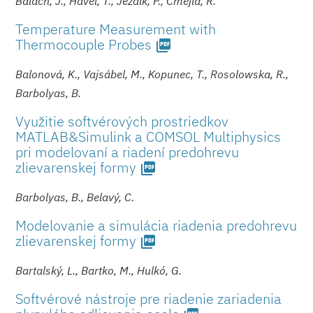
Balach, J., Havel, T., Ježdík, P., Čmejla, R.
Temperature Measurement with
Thermocouple Probes
picture_as_pdf
Balonová, K., Vajsábel, M., Kopunec, T., Rosolowska, R.,
Barbolyas, B.
Využitie softvérových prostriedkov
MATLAB&Simulink a COMSOL Multiphysics
pri modelovaní a riadení predohrevu
zlievarenskej for­my
picture_as_pdf
Barbolyas, B., Belavý, C.
Modelovanie a simulácia riadenia predohrevu
zlievarenskej for­my
picture_as_pdf
Bartalský, L., Bartko, M., Hulkó, G.
Softvérové nástroje pre riadenie zariadenia