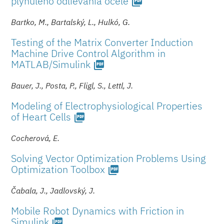
plynulého odlievania ocele
picture_as_pdf
Bartko, M., Bartalský, L., Hulkó, G.
Testing of the Matrix Converter Induction
Machine Drive Control Algorithm in
MATLAB/Simulink
picture_as_pdf
Bauer, J., Posta, P., Fligl, S., Lettl, J.
Modeling of Electrophysio­logical Properties
of Heart Cells
picture_as_pdf
Cocherová, E.
Solving Vector Optimization Problems Using
Optimization Toolbox
picture_as_pdf
Čabala, J., Jadlovský, J.
Mobile Robot Dynamics with Friction in
Simulink
picture_as_pdf