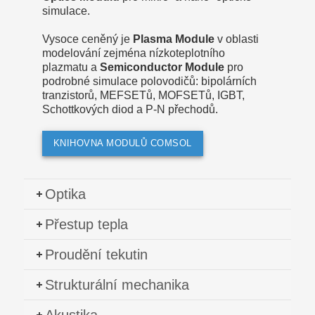
simulace.
Vysoce ceněný je
Plasma Module
v oblasti
modelování zejména nízkoteplotního
plazmatu a
Semiconductor Module
pro
podrobné simulace polovodičů: bipolárních
tranzistorů, MEFSETů, MOFSETů, IGBT,
Schottkových diod a P-N přechodů.
KNIHOVNA MODULŮ COMSOL
Optika
Přestup tepla
Proudění tekutin
Strukturální mechanika
Akustika