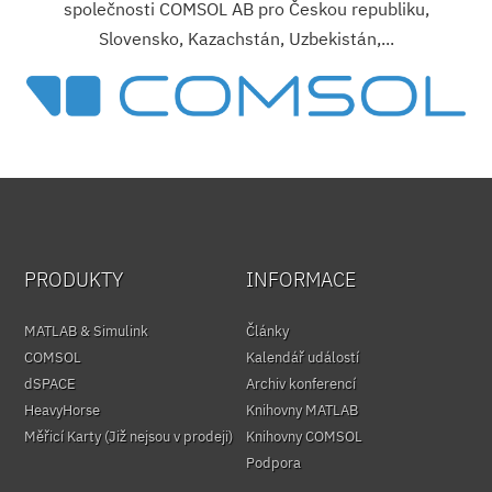
společnosti COMSOL AB pro Českou republiku,
Slovensko, Kazachstán, Uzbekistán,...
PRODUKTY
INFORMACE
MATLAB & Simulink
Články
COMSOL
Kalendář událostí
dSPACE
Archiv konferencí
HeavyHorse
Knihovny MATLAB
Měřicí Karty (Již nejsou v prodeji)
Knihovny COMSOL
Podpora