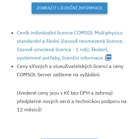
ZOBRAZIT LICENČNÍ INFORMACE
Ceník individuální licence COMSOL Multiphysics
standardní a školní (časově neomezená licence,
časově omezená licence - 1 rok), školení,
picture_as_pdf
systémové potřeby, licenční informace
Ceny síťových a víceuživatelských licencí a ceny
COMSOL Server zašleme na vyžádání.
Uvedené ceny jsou v Kč bez DPH a zahrnují
předplatné nových verzí a technickou podporu na
12 měsíců!