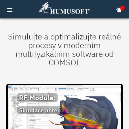
3
menu
notifications_active
Simulujte a optimalizujte reálné
procesy v moderním
multifyzikálním software od
COMSOL
RF Module:
Simulace antén