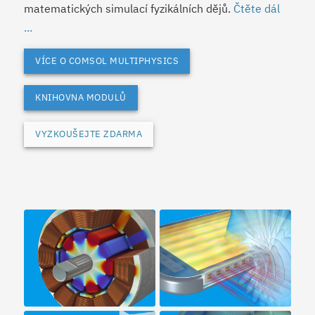
matematických simulací fyzikálních dějů.
Čtěte dál
...
VÍCE O COMSOL MULTIPHYSICS
KNIHOVNA MODULŮ
VYZKOUŠEJTE ZDARMA