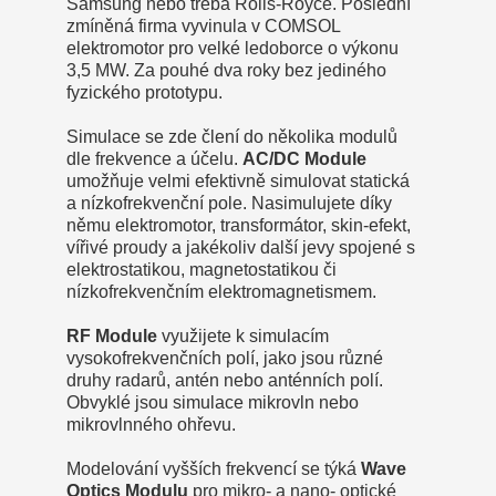
Samsung nebo třeba Rolls-Royce. Poslední
zmíněná firma vyvinula v COMSOL
elektromotor pro velké ledoborce o výkonu
3,5 MW. Za pouhé dva roky bez jediného
fyzického prototypu.
Simulace se zde člení do několika modulů
dle frekvence a účelu.
AC/DC Module
umožňuje velmi efektivně simulovat statická
a nízkofrekvenční pole. Nasimulujete díky
němu elektromotor, transformátor, skin-efekt,
vířivé proudy a jakékoliv další jevy spojené s
elektrostatikou, magnetostatikou či
nízkofrekvenčním elektromagnetismem.
RF Module
využijete k simulacím
vysokofrekvenčních polí, jako jsou různé
druhy radarů, antén nebo anténních polí.
Obvyklé jsou simulace mikrovln nebo
mikrovlnného ohřevu.
Modelování vyšších frekvencí se týká
Wave
Optics Modulu
pro mikro- a nano- optické