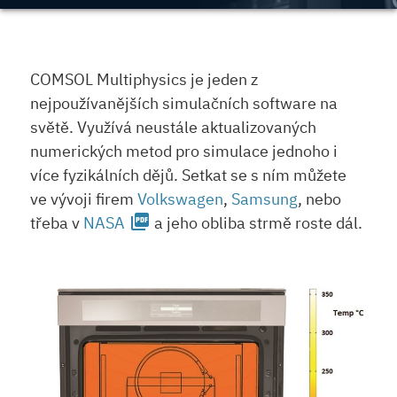
COMSOL Multiphysics je jeden z
nejpoužívanějších simulačních software na
světě. Využívá neustále aktualizovaných
numerických metod pro simulace jednoho i
více fyzikálních dějů. Setkat se s ním můžete
ve vývoji firem
Volkswagen
,
Samsung
, nebo
picture_as_pdf
třeba v
NASA
a jeho obliba strmě roste dál.