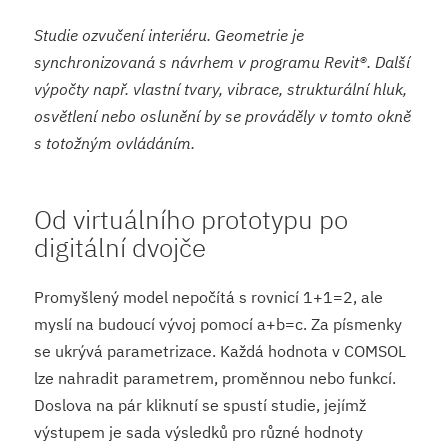
Studie ozvučení interiéru. Geometrie je
synchronizovaná s návrhem v programu Revit®. Další
výpočty např. vlastní tvary, vibrace, strukturální hluk,
osvětlení nebo oslunění by se prováděly v tomto okně
s totožným ovládáním.
Od virtuálního prototypu po
digitální dvojče
Promyšlený model nepočítá s rovnicí 1+1=2, ale
myslí na budoucí vývoj pomocí a+b=c. Za písmenky
se ukrývá parametrizace. Každá hodnota v COMSOL
lze nahradit parametrem, proměnnou nebo funkcí.
Doslova na pár kliknutí se spustí studie, jejímž
výstupem je sada výsledků pro různé hodnoty