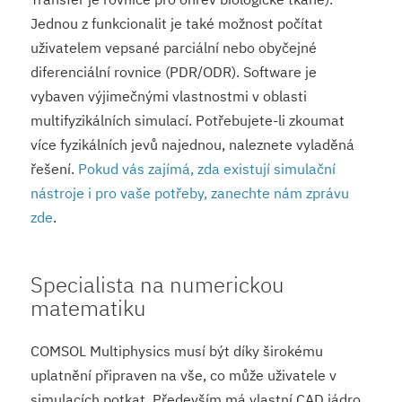
Jednou z funkcionalit je také možnost počítat
uživatelem vepsané parciální nebo obyčejné
diferenciální rovnice (PDR/ODR). Software je
vybaven výjimečnými vlastnostmi v oblasti
multifyzikálních simulací. Potřebujete-li zkoumat
více fyzikálních jevů najednou, naleznete vyladěná
řešení.
Pokud vás zajímá, zda existují simulační
nástroje i pro vaše potřeby, zanechte nám zprávu
zde
.
Specialista na numerickou
matematiku
COMSOL Multiphysics musí být díky širokému
uplatnění připraven na vše, co může uživatele v
simulacích potkat. Především má vlastní CAD jádro,