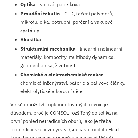
Optika
- vlnová, paprsková
Proudění tekutin
- CFD, tečení polymerů,
mikrofluidika, potrubní, porézní a vakuové
systémy
Akustika
Strukturální mechanika
- lineární i nelineární
materiály, kompozity, multibody dynamics,
geomechanika, životnost
Chemické a elektrochemické reakce
-
chemické inženýrství, baterie a palivové články,
elektrolytické a korozní děje
Velké množství implementovaných rovnic je
důvodem, proč je COMSOL rozšířený do tolika na
první pohled netradičních oborů, jako je třeba
biomedicínské inženýrství (součástí modulu Heat
Transfer je rovnice pro ohřev biologické tkáně).