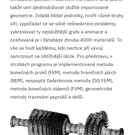
takže umí zjednodušovat složité importované
geometrie. Zvládá hlídat jednotky, tvořit různé druhy
sítí, vypořádat se se silně nelineárními problémy,
vykreslovat ty nejsložitější grafy a animace a
oceňovaná je i databáze zhruba 4000 materiálů. To
vše se hodí každému, kdo nechce při vývoji
zamrznout na obtížnější úloze. Pro představu, v
útrobách programu je implementovaná metoda
konečných prvků (FEM), metoda hraničních ploch
(BEM), nespojitá Galerkinova metoda (DG FEM),
metoda konečných objemů (FVM), geometrické
metody trasování paprsků a další.