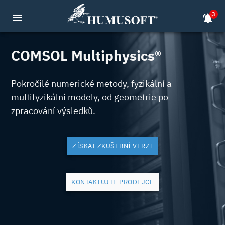
3
menu
notifications_active
COMSOL Multiphysics®
Pokročilé numerické metody, fyzikální a
multifyzikální modely, od geometrie po
zpracování výsledků.
ZÍSKAT ZKUŠEBNÍ VERZI
KONTAKTUJTE PRODEJCE