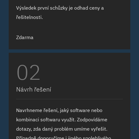
Výsledek první schůzky je odhad ceny a
řešitelnosti.
Zdarma
02
Návrh řešení
Navrhneme řešení, jaký software nebo
kombinaci softwaru využít. Zodpovídáme
dotazy, zda daný problém umíme vyřešit.
Případně doporučíme i jiného spolehlivého