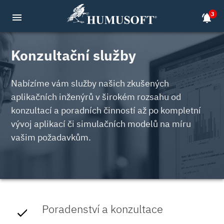
3
menu
notifications_active
Konzultační služby
Nabízíme vám služby našich zkušených
aplikačních inženýrů v širokém rozsahu od
konzultací a poradních činností až po kompletní
vývoj aplikací či simulačních modelů na míru
vašim požadavkům.
Poradenství a konzultace