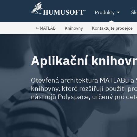
arrow_drop_down
Produkty
Šk
← MATLAB
Knihovny
Kontaktujte prodejce
Aplikační knihov
Otevřená architektura MATLABu a S
knihovny, které rozšiřují použití 
nástrojů Polyspace, určený pro det