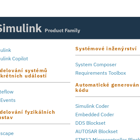
Simulink
Product Family
Systémové inženýrství
ulink
ulink Copilot
System Composer
delování systémů
Requirements Toolbox
skrétních událostí
Automatické generován
kódu
teflow
Events
Simulink Coder
delování fyzikálních
Embedded Coder
ustav
DDS Blockset
AUTOSAR Blockset
mscape
STM32 Microcontroller Bloc