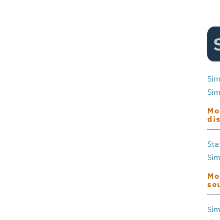
Sim
Sim
Mo
di
Sta
Sim
Mo
so
Si