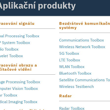
Aplikační produkty
racování signálu
Bezdrátové komunikačn
systémy
nal Processing Toolbox
Communications Toolbox
 System Toolbox
Wireless Network Toolbox
io Toolbox
5G Toolbox
elet Toolbox
LTE Toolbox
racování obrazu a
WLAN Toolbox
čítačové vidění
Bluetooth Toolbox
Satellite Communications T
ge Processing Toolbox
Wireless Testbench
puter Vision Toolbox
ar Toolbox
Radar
ical Imaging Toolbox
Radar Toolbox