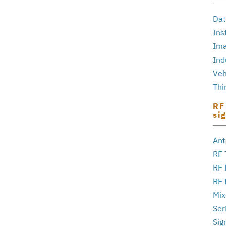
Dat
Ins
Ima
Ind
Veh
Thi
RF
si
Ant
RF 
RF 
RF 
Mix
Ser
Sig