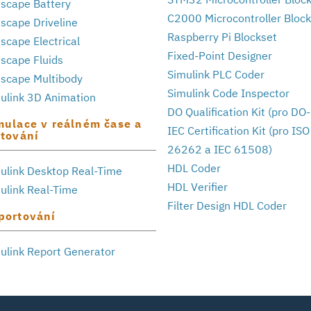
scape Battery
C2000 Microcontroller Bloc
scape Driveline
Raspberry Pi Blockset
scape Electrical
Fixed-Point Designer
scape Fluids
Simulink PLC Coder
scape Multibody
Simulink Code Inspector
ulink 3D Animation
DO Qualification Kit (pro DO
mulace v reálném čase a
IEC Certification Kit (pro ISO
stování
26262 a IEC 61508)
HDL Coder
ulink Desktop Real-Time
HDL Verifier
ulink Real-Time
Filter Design HDL Coder
portování
ulink Report Generator