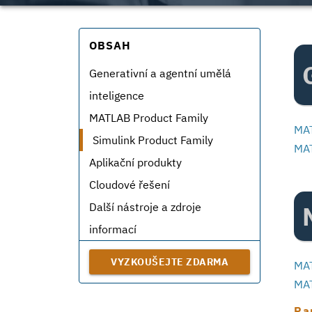
OBSAH
Generativní a agentní umělá
inteligence
MATLAB Product Family
MAT
Simulink Product Family
MAT
Aplikační produkty
Cloudové řešení
Další nástroje a zdroje
informací
VYZKOUŠEJTE ZDARMA
MA
MAT
Pa