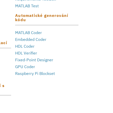
MATLAB Test
Automatické generování
kódu
MATLAB Coder
Embedded Coder
kací
HDL Coder
HDL Verifier
Fixed-Point Designer
GPU Coder
Raspberry Pi Blockset
í s