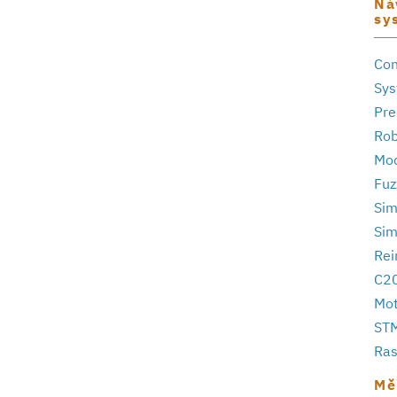
Ná
sy
Con
Sys
Pre
Rob
Mod
Fuz
Sim
Sim
Rei
C20
Mot
STM
Ras
Mě