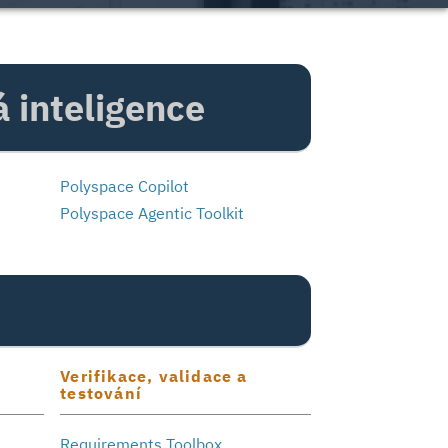
á inteligence
Polyspace Copilot
Polyspace Agentic Toolkit
Verifikace, validace a
testování
Requirements Toolbox