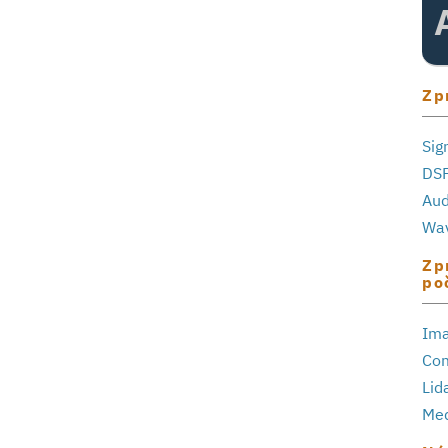
Zp
Sig
DSP
Aud
Wav
Zp
po
Ima
Com
Lid
Med