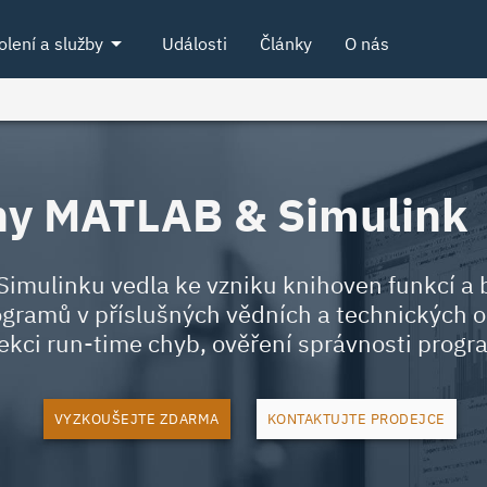
arrow_drop_down
olení a služby
Události
Články
O nás
ny MATLAB & Simulink
imulinku vedla ke vzniku knihoven funkcí a 
programů v příslušných vědních a technických 
ekci run-time chyb, ověření správnosti progra
VYZKOUŠEJTE ZDARMA
KONTAKTUJTE PRODEJCE