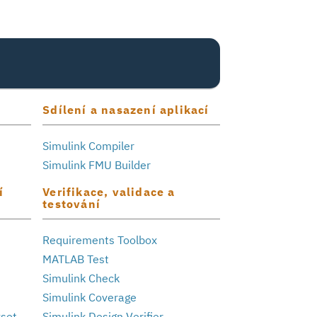
Sdílení a nasazení aplikací
Simulink Compiler
Simulink FMU Builder
í
Verifikace, validace a
testování
Requirements Toolbox
MATLAB Test
Simulink Check
Simulink Coverage
kset
Simulink Design Verifier