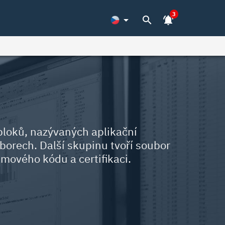
3
arrow_drop_down
search
notifications_active
bloků, nazývaných aplikační
oborech. Další skupinu tvoří soubor
mového kódu a certifikaci.