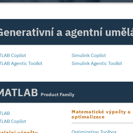
Generativní a agentní uměl
LAB Copilot
Simulink Copilot
LAB Agentic Toolkit
Simulink Agentic Toolkit
MATLAB
Product Family
Matematické výpočty a
TLAB
optimalizace
LAB Copilot
Optimization Toolbox
ralelní výpočty