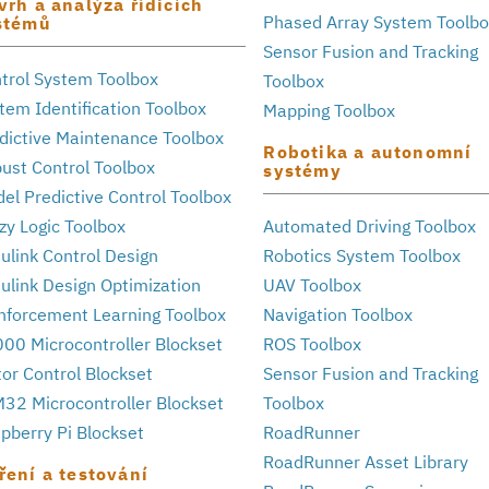
vrh a analýza řídicích
Phased Array System Toolb
stémů
Sensor Fusion and Tracking
trol System Toolbox
Toolbox
tem Identification Toolbox
Mapping Toolbox
dictive Maintenance Toolbox
Robotika a autonomní
ust Control Toolbox
systémy
el Predictive Control Toolbox
zy Logic Toolbox
Automated Driving Toolbox
ulink Control Design
Robotics System Toolbox
ulink Design Optimization
UAV Toolbox
nforcement Learning Toolbox
Navigation Toolbox
00 Microcontroller Blockset
ROS Toolbox
or Control Blockset
Sensor Fusion and Tracking
32 Microcontroller Blockset
Toolbox
pberry Pi Blockset
RoadRunner
RoadRunner Asset Library
ření a testování