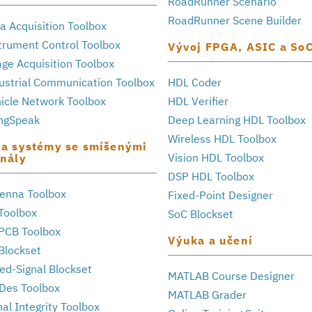
RoadRunner Scenario
RoadRunner Scene Builder
a Acquisition Toolbox
trument Control Toolbox
Vývoj FPGA, ASIC a So
ge Acquisition Toolbox
ustrial Communication Toolbox
HDL Coder
icle Network Toolbox
HDL Verifier
ngSpeak
Deep Learning HDL Toolbox
Wireless HDL Toolbox
 a systémy se smíšenými
Vision HDL Toolbox
gnály
DSP HDL Toolbox
enna Toolbox
Fixed-Point Designer
Toolbox
SoC Blockset
PCB Toolbox
Výuka a učení
Blockset
ed-Signal Blockset
MATLAB Course Designer
Des Toolbox
MATLAB Grader
nal Integrity Toolbox