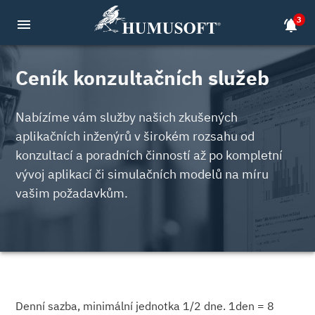
3
menu
notifications_active
Ceník konzultačních služeb
Nabízíme vám služby našich zkušených
aplikačních inženýrů v širokém rozsahu od
konzultací a poradních činností až po kompletní
vývoj aplikací či simulačních modelů na míru
vašim požadavkům.
Denní sazba, minimální jednotka 1/2 dne. 1den = 8