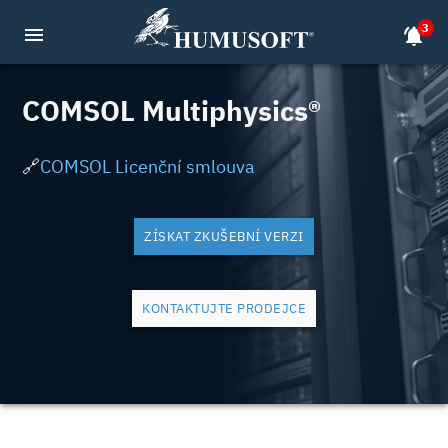
3
menu
notifications_active
COMSOL Multiphysics®
🔗
COMSOL Licenční smlouva
ZÍSKAT ZKUŠEBNÍ VERZI
KONTAKTUJTE PRODEJCE