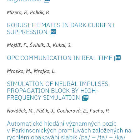
Mizera, P., Pollák, P.
ROBUST ETIMATES IN DARK CURRENT
SUPPRESSION
picture_as_pdf
Mojžíš, F., Švihlík, J., Kukal, J.
OPC COMMUNICATION IN REAL TIME
picture_as_pdf
Mrosko, M., Mrafko, L.
SIMULATION OF NEURAL IMPULSES
PROPAGATION BLOCK BY HIGH-
FREQUENCY SIMULATION
picture_as_pdf
Nováček, M., Púčik, J., Cocherová, E., Fuchs, P.
Automatické hledání významných pozic
v Parkinsonických promluvách založených na
rychlém opakováni slabik /pa/ – /ta/ – /ka/