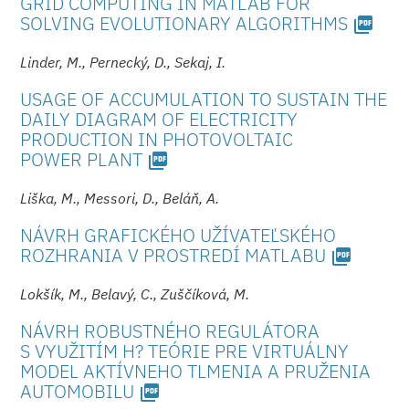
GRID COMPUTING IN MATLAB FOR
SOLVING EVOLUTIONARY ALGORITHMS
picture_as_pdf
Linder, M., Pernecký, D., Sekaj, I.
USAGE OF ACCUMULATION TO SUSTAIN THE
DAILY DIAGRAM OF ELECTRICITY
PRODUCTION IN PHOTOVOLTAIC
POWER PLANT
picture_as_pdf
Liška, M., Messori, D., Beláň, A.
NÁVRH GRAFICKÉHO UŽÍVATEĽSKÉHO
ROZHRANIA V PROSTREDÍ MATLABU
picture_as_pdf
Lokšík, M., Belavý, C., Zuščíková, M.
NÁVRH ROBUSTNÉHO REGULÁTORA
S VYUŽITÍM H? TEÓRIE PRE VIRTUÁLNY
MODEL AKTÍVNEHO TLMENIA A PRUŽENIA
AUTOMOBILU
picture_as_pdf