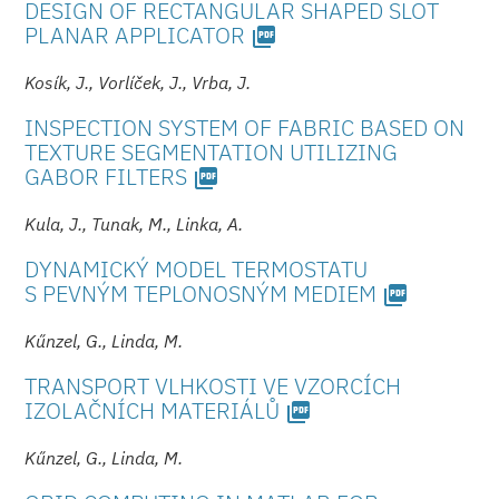
DESIGN OF RECTANGULAR SHAPED SLOT
PLANAR APPLICATOR
picture_as_pdf
Kosík, J., Vorlíček, J., Vrba, J.
INSPECTION SYSTEM OF FABRIC BASED ON
TEXTURE SEGMENTATION UTILIZING
GABOR FILTERS
picture_as_pdf
Kula, J., Tunak, M., Linka, A.
DYNAMICKÝ MODEL TERMOSTATU
S PEVNÝM TEPLONOSNÝM MEDIEM
picture_as_pdf
Kűnzel, G., Linda, M.
TRANSPORT VLHKOSTI VE VZORCÍCH
IZOLAČNÍCH MATERIÁLŮ
picture_as_pdf
Kűnzel, G., Linda, M.