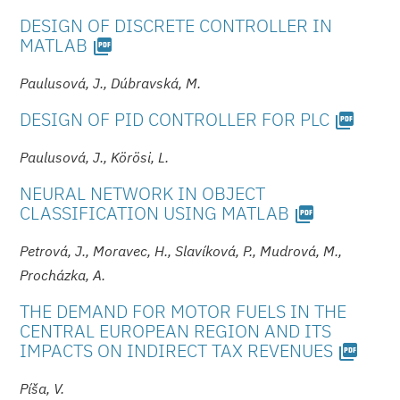
DESIGN OF DISCRETE CONTROLLER IN
MATLAB
picture_as_pdf
Paulusová, J., Dúbravská, M.
DESIGN OF PID CONTROLLER FOR PLC
picture_as_pdf
Paulusová, J., Körösi, L.
NEURAL NETWORK IN OBJECT
CLASSIFICATION USING MATLAB
picture_as_pdf
Petrová, J., Moravec, H., Slavíková, P., Mudrová, M.,
Procházka, A.
THE DEMAND FOR MOTOR FUELS IN THE
CENTRAL EUROPEAN REGION AND ITS
IMPACTS ON INDIRECT TAX REVENUES
picture_as_pdf
Píša, V.