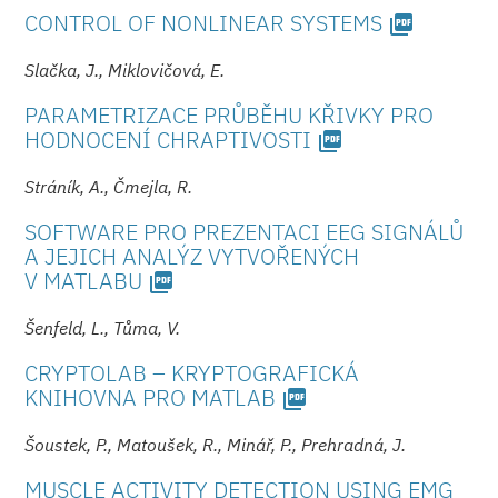
CONTROL OF NONLINEAR SYSTEMS
picture_as_pdf
Slačka, J., Miklovičová, E.
PARAMETRIZACE PRŮBĚHU KŘIVKY PRO
HODNOCENÍ CHRAPTIVOSTI
picture_as_pdf
Stráník, A., Čmejla, R.
SOFTWARE PRO PREZENTACI EEG SIGNÁLŮ
A JEJICH ANALÝZ VYTVOŘENÝCH
V MATLABU
picture_as_pdf
Šenfeld, L., Tůma, V.
CRYPTOLAB – KRYPTOGRAFICKÁ
KNIHOVNA PRO MATLAB
picture_as_pdf
Šoustek, P., Matoušek, R., Minář, P., Prehradná, J.
MUSCLE ACTIVITY DETECTION USING EMG