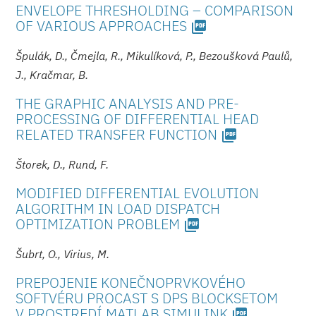
ENVELOPE THRESHOLDING – COMPARISON
OF VARIOUS APPROACHES
picture_as_pdf
Špulák, D., Čmejla, R., Mikulíková, P., Bezoušková Paulů,
J., Kračmar, B.
THE GRAPHIC ANALYSIS AND PRE-
PROCESSING OF DIFFERENTIAL HEAD
RELATED TRANSFER FUNCTION
picture_as_pdf
Štorek, D., Rund, F.
MODIFIED DIFFERENTIAL EVOLUTION
ALGORITHM IN LOAD DISPATCH
OPTIMIZATION PROBLEM
picture_as_pdf
Šubrt, O., Virius, M.
PREPOJENIE KONEČNOPRVKOVÉHO
SOFTVÉRU PROCAST S DPS BLOCKSETOM
V PROSTREDÍ MATLAB SIMULINK
picture_as_pdf