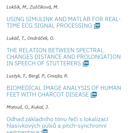
Lokšík, M., Zuščíková, M.
USING SIMULINK AND MATLAB FOR REAL-
TIME ECG SIGNAL PROCESSING
picture_as_pdf
Lukáč, T., Ondráček, O.
THE RELATION BETWEEN SPECTRAL
CHANGES DISTANCE AND PROLONGATION
IN SPEECH OF STUTTERERS
picture_as_pdf
Lustyk, T., Bergl, P., Cmejla, R.
BIOMEDICAL IMAGE ANALYSIS OF HUMAN
FEET WITH CHARCOT DISEASE
picture_as_pdf
Matouš, O., Kukal, J.
Odhad základního tónu řeči s lokalizací
hlasivkových pulsů a pitch-synchronní
segmentace
picture_as_pdf