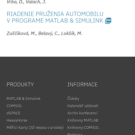
Vrba, D., Valach, J.
RIADENIE PRUŽENIA AUTOMOBILU
V PROGRAME MATLAB & SIMULINK
picture_as_pdf
Zuščíková, M., Belavý, C., Lokšík, M.
PRODUKTY
INFORMACE
MATLAB & Simulink
Články
COMSOL
Kalendář událostí
dSPACE
Archiv konferencí
HeavyHorse
Knihovny MATLAB
Měřicí Karty (Již nejsou v prodeji)
Knihovny COMSOL
Podpora