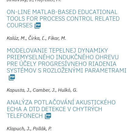
ON-LINE MATLAB-BASED EDUCATIONAL
TOOLS FOR PROCESS CONTROL RELATED
COURSES
picture_as_pdf
Kalúz, M., Čirka, Ľ., Fikar, M.
MODELOVANIE TEPELNEJ DYNAMIKY
PRIEMYSELNÉHO INDUKČNÉHO OHREVU
PRE ÚČELY PROGRESÍVNEHO RIADENIA
SYSTÉMOV S ROZLOŽENÝMI PARAMETRAMI
picture_as_pdf
Kapusta, J., Camber, J., Hulkó, G.
ANALÝZA POTLAČOVÁNÍ AKUSTICKÉHO
ECHA A DTD DETEKCE V CHYTRÝCH
TELEFONECH
picture_as_pdf
Klapuch, J., Pollák, P.