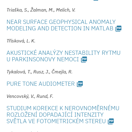
Triaška, S., Žalman, M., Melich, V.
NEAR SURFACE GEOPHYSICAL ANOMALY
MODELING AND DETECTION IN MATLAB
picture_as_pdf
Třísková, L. K.
AKUSTICKÉ ANALÝZY NESTABILITY RYTMU
U PARKINSONOVY NE­MOCI
picture_as_pdf
Tykalová, T., Rusz, J., Čmejla, R.
PURE TONE AUDIOMETER
picture_as_pdf
Vencovský, V., Rund, F.
STUDIUM KOREKCE K NEROVNOMĚRNÉMU
ROZLOŽENÍ DOPADAJÍCÍ INTENZITY
SVĚTLA VE FOTOMETRICKÉM STE­REU
picture_as_pdf