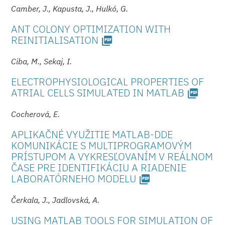
Camber, J., Kapusta, J., Hulkó, G.
ANT COLONY OPTIMIZATION WITH
REINITIALISATION
picture_as_pdf
Ciba, M., Sekaj, I.
ELECTROPHYSIO­LOGICAL PROPERTIES OF
ATRIAL CELLS SIMULATED IN MATLAB
picture_as_pdf
Cocherová, E.
APLIKAČNÉ VYUŽITIE MATLAB-DDE
KOMUNIKÁCIE S MULTIPROGRAMOVÝM
PRÍSTUPOM A VYKRESĽOVANÍM V REÁLNOM
ČASE PRE IDENTIFIKÁCIU A RIADENIE
LABORATÓRNEHO MO­DELU
picture_as_pdf
Čerkala, J., Jadlovská, A.
USING MATLAB TOOLS FOR SIMULATION OF