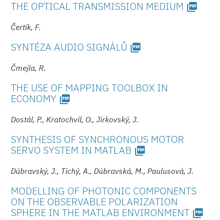
THE OPTICAL TRANSMISSION ME­DIUM
picture_as_pdf
Čertík, F.
SYNTÉZA AUDIO SIGNÁLŮ
picture_as_pdf
Čmejla, R.
THE USE OF MAPPING TOOLBOX IN
ECONOMY
picture_as_pdf
Dostál, P., Kratochvíl, O., Jirkovský, J.
SYNTHESIS OF SYNCHRONOUS MOTOR
SERVO SYSTEM IN MATLAB
picture_as_pdf
Dúbravský, J., Tichý, A., Dúbravská, M., Paulusová, J.
MODELLING OF PHOTONIC COMPONENTS
ON THE OBSERVABLE POLARIZATION
SPHERE IN THE MATLAB ENVIRONMENT
picture_as_pdf