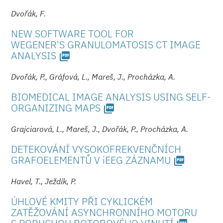
Dvořák, F.
NEW SOFTWARE TOOL FOR
WEGENER'S GRA­NULOMATOSIS CT IMAGE
ANALYSIS
picture_as_pdf
Dvořák, P., Gráfová, L., Mareš, J., Procházka, A.
BIOMEDICAL IMAGE ANALYSIS USING SELF-
ORGANIZING MAPS
picture_as_pdf
Grajciarová, L., Mareš, J., Dvořák, P., Procházka, A.
DETEKOVÁNÍ VYSOKOFREKVENČNÍCH
GRAFOELEMENTŮ V iEEG ZÁZNAMU
picture_as_pdf
Havel, T., Ježdík, P.
ÚHLOVÉ KMITY PŘI CYKLICKÉM
ZATĚŽOVÁNÍ ASYNCHRONNÍHO MOTORU