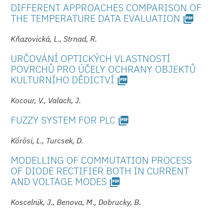
DIFFERENT APPROACHES COMPARISON OF
THE TEMPERATURE DATA EVALUATION
picture_as_pdf
Kňazovická, L., Strnad, R.
URČOVÁNÍ OPTICKÝCH VLASTNOSTÍ
POVRCHŮ PRO ÚČELY OCHRANY OBJEKTŮ
KULTURNÍHO DĚDICTVÍ
picture_as_pdf
Kocour, V., Valach, J.
FUZZY SYSTEM FOR PLC
picture_as_pdf
Körösi, L., Turcsek, D.
MODELLING OF COMMUTATION PROCESS
OF DIODE RECTIFIER BOTH IN CURRENT
AND VOLTAGE MODES
picture_as_pdf
Koscelnik, J., Benova, M., Dobrucky, B.