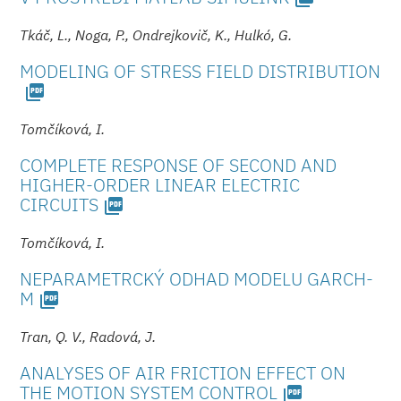
Tkáč, L., Noga, P., Ondrejkovič, K., Hulkó, G.
MODELING OF STRESS FIELD DISTRIBUTION
picture_as_pdf
Tomčíková, I.
COMPLETE RESPONSE OF SECOND AND
HIGHER-ORDER LINEAR ELECTRIC
CIRCUITS
picture_as_pdf
Tomčíková, I.
NEPARAMETRCKÝ ODHAD MODELU GARCH-
M
picture_as_pdf
Tran, Q. V., Radová, J.
ANALYSES OF AIR FRICTION EFFECT ON
THE MOTION SYSTEM CONTROL
picture_as_pdf