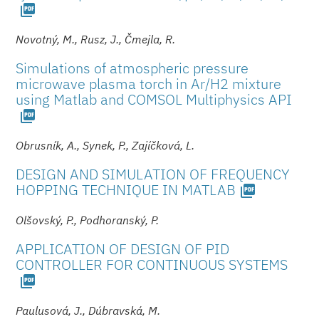
picture_as_pdf
Novotný, M., Rusz, J., Čmejla, R.
Simulations of atmospheric pressure
microwave plasma torch in Ar/H2 mixture
using Matlab and COMSOL Multiphysics API
picture_as_pdf
Obrusník, A., Synek, P., Zajíčková, L.
DESIGN AND SIMULATION OF FREQUENCY
HOPPING TECHNIQUE IN MATLAB
picture_as_pdf
Olšovský, P., Podhoranský, P.
APPLICATION OF DESIGN OF PID
CONTROLLER FOR CONTINUOUS SYSTEMS
picture_as_pdf
Paulusová, J., Dúbravská, M.