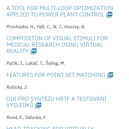
A TOOL FOR MULTI-LOOP OPTIMIZATION
APPLIED TO POWER PLANT CONTROL
picture_as_pdf
Procházka, H., Taft, C., N, J., Hussey, A.
COMPOSITON OF VISUAL STIMULI FOR
MEDICAL RESEARCH USING VIRTUAL
REALITY
picture_as_pdf
Púčik, J., Lukáč, T., Šaling, M.
FEATURES FOR POINT SET MATCHING
picture_as_pdf
Rošický, J.
GUI PRO SYNTÉZU HRTF A TESTOVÁNÍ
VÝSLEDKŮ
picture_as_pdf
Rund, F., Saturka, F.
HEAD-TRACKING FOR VIRTUALLY