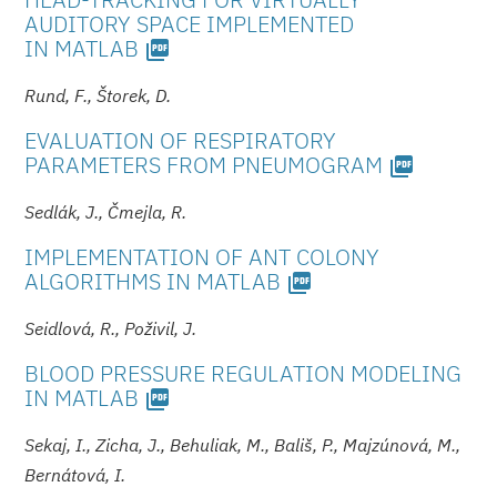
AUDITORY SPACE IMPLEMENTED
IN MATLAB
picture_as_pdf
Rund, F., Štorek, D.
EVALUATION OF RESPIRATORY
PARAMETERS FROM PNEUMOGRAM
picture_as_pdf
Sedlák, J., Čmejla, R.
IMPLEMENTATION OF ANT COLONY
ALGORITHMS IN MATLAB
picture_as_pdf
Seidlová, R., Poživil, J.
BLOOD PRESSURE REGULATION MODELING
IN MATLAB
picture_as_pdf
Sekaj, I., Zicha, J., Behuliak, M., Bališ, P., Majzúnová, M.,
Bernátová, I.