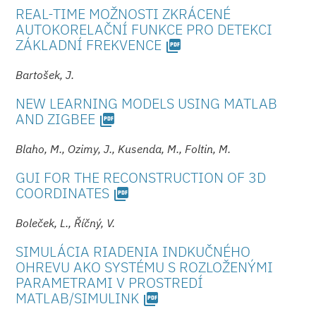
REAL-TIME MOŽNOSTI ZKRÁCENÉ
AUTOKORELAČNÍ FUNKCE PRO DETEKCI
ZÁKLADNÍ FREKVENCE
picture_as_pdf
Bartošek, J.
NEW LEARNING MODELS USING MATLAB
AND ZIGBEE
picture_as_pdf
Blaho, M., Ozimy, J., Kusenda, M., Foltin, M.
GUI FOR THE RECONSTRUCTION OF 3D
COORDINATES
picture_as_pdf
Boleček, L., Říčný, V.
SIMULÁCIA RIADENIA INDKUČNÉHO
OHREVU AKO SYSTÉMU S ROZLOŽENÝMI
PARAMETRAMI V PROSTREDÍ
MATLAB/SIMULINK
picture_as_pdf