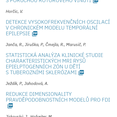
S PORUCHOU ROTOROVÉHO VINUTÍ
picture_as_pdf
Horčic, V.
DETEKCE VYSOKOFREKVENČNÍCH OSCILACÍ
V CHRONICKÉM MODELU TEMPORÁLNÍ
EPILEPSIE
picture_as_pdf
Janča, R., Jiruška, P., Čmejla, R., Marusič, P.
STATISTICKÁ ANALÝZA KLINICKÉ STUDIE
CHARAKTERISTICKÝCH MRI RYSŮ
EPIELPTOGENNÍCH ZÓN U DĚTÍ
S TUBEROZNÍMI SKLERÓZAMI
picture_as_pdf
Ježdík, P., Jahodová, A.
REDUKCE DIMENSIONALITY
PRAVDĚPODOBNOSTNÍCH MODELŮ PRO FDI
picture_as_pdf
Jirkovský, J., Hofreiter, M.