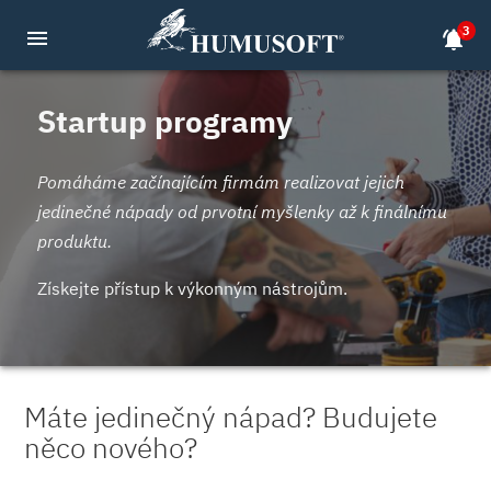
3
menu
notifications_active
Startup programy
Pomáháme začínajícím firmám realizovat jejich
jedinečné nápady od prvotní myšlenky až k finálnímu
produktu.
Získejte přístup k výkonným nástrojům.
Máte jedinečný nápad? Budujete
něco nového?