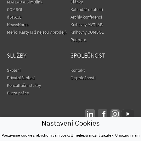
MATLAB & Simulink
Články
COMSOL
Kalendář událostí
dSPACE
Archiv konferencí
HeavyHorse
Knihovny MATLAB
Měřicí Karty (Již nejsou v prodeji)
Knihovny COMSOL
Podpora
SLUŽBY
SPOLEČNOST
Školení
Kontakt
Privátní školení
O společnosti
Konzultační služby
Burza práce
Nastavení Cookies
© HUMUSOFT 1991 - 2026
Ochrana osobních údajů
Používáme cookies, abychom vám poskytli nejlepší možný zážitek. Umožňují nám