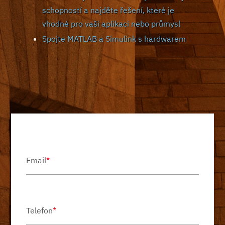
schopností a najděte řešení, které je
vhodné pro vaši aplikaci nebo průmysl
Spojte MATLAB a Simulink s hardwarem
Email
*
Telefon
*