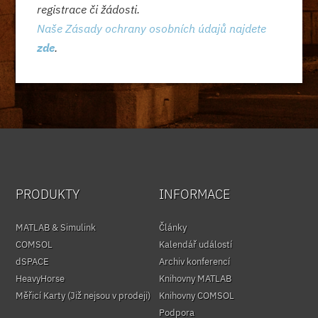
registrace či žádosti.
Naše Zásady ochrany osobních údajů najdete
zde
.
PRODUKTY
INFORMACE
MATLAB & Simulink
Články
COMSOL
Kalendář událostí
dSPACE
Archiv konferencí
HeavyHorse
Knihovny MATLAB
Měřicí Karty (Již nejsou v prodeji)
Knihovny COMSOL
Podpora