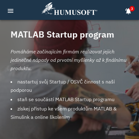
3
menu
notifications_active
MATLAB Startup program
Pomáháme začínajícím firmám realizovat jejich
jedinečné nápady od prvotní myšlenky až k finálnímu
produktu.
nastartuj svůj Startup / OSVČ činnost s naší
podporou
staň se součástí MATLAB Startup programu
získej přístup ke všem produktům MATLAB &
Simulink a online školením