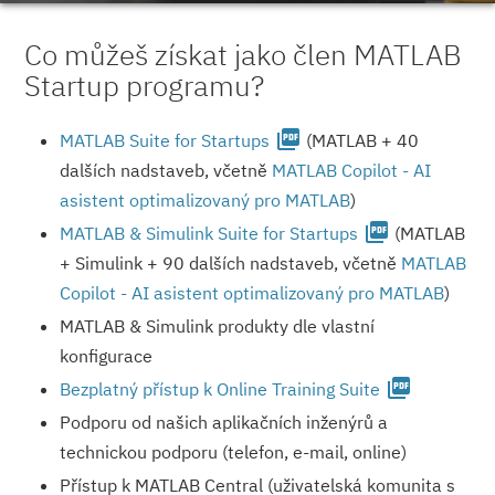
Co můžeš získat jako člen MATLAB
Startup programu?
picture_as_pdf
MATLAB Suite for Startups
(MATLAB + 40
dalších nadstaveb, včetně
MATLAB Copilot - AI
asistent optimalizovaný pro MATLAB
)
picture_as_pdf
MATLAB & Simulink Suite for Startups
(MATLAB
+ Simulink + 90 dalších nadstaveb, včetně
MATLAB
Copilot - AI asistent optimalizovaný pro MATLAB
)
MATLAB & Simulink produkty dle vlastní
konfigurace
picture_as_pdf
Bezplatný přístup k Online Training Suite
Podporu od našich aplikačních inženýrů a
technickou podporu (telefon, e-mail, online)
Přístup k MATLAB Central (uživatelská komunita s