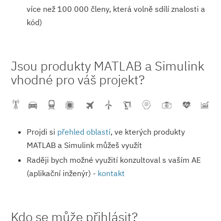
více než 100 000 členy, která volně sdílí znalosti a
kód)
Jsou produkty MATLAB a Simulink
vhodné pro váš projekt?
Projdi si
přehled oblastí
, ve kterých produkty
MATLAB a Simulink můžeš využít
Raději bych možné využití konzultoval s vaším AE
(aplikační inženýr) -
kontakt
Kdo se může přihlásit?