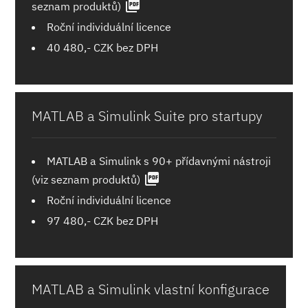
picture_as_pdf
seznam produktů)
Roční individuální licence
40 480,- CZK bez DPH
MATLAB a Simulink Suite pro startupy
MATLAB a Simulink s 90+ přídavnými nástroji
picture_as_pdf
(viz seznam produktů)
Roční individuální licence
97 480,- CZK bez DPH
MATLAB a Simulink vlastní konfigurace