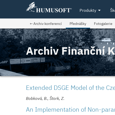
arrow_drop_down
Produkty
Šk
← Archiv konferencí
Přednášky
Fotogalerie
Archiv Finanční 
Extended DSGE Model of the C
Bobková, B., Štork, Z.
An Implementation of Non-para