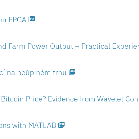
 in FPGA
picture_as_pdf
ind Farm Power Output – Practical Experie
í na neúplném trhu
picture_as_pdf
e Bitcoin Price? Evidence from Wavelet Co
ions with MATLAB
picture_as_pdf