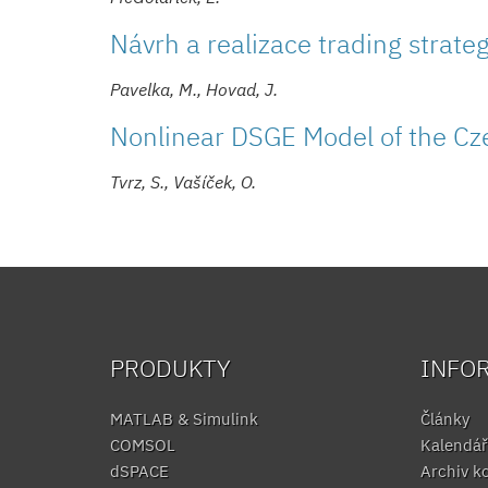
Návrh a realizace trading strat
Pavelka, M., Hovad, J.
Nonlinear DSGE Model of the C
Tvrz, S., Vašíček, O.
PRODUKTY
INFO
MATLAB & Simulink
Články
COMSOL
Kalendář
dSPACE
Archiv k