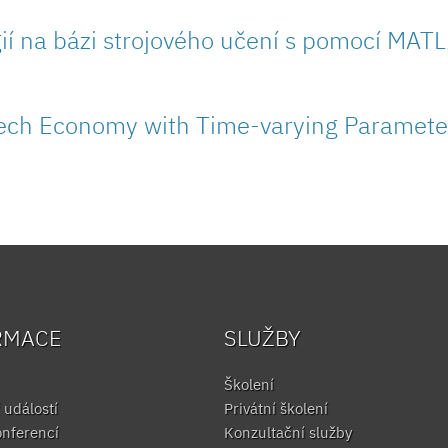
egií na bázi strojového učení s pomocí MAT
zech Economy with Time-varying Paramete
RMACE
SLUŽBY
Školení
 událostí
Privátní školení
onferencí
Konzultační služby