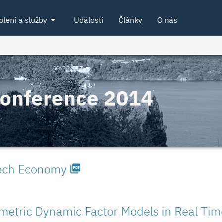
arrow_drop_down
olení a služby
Události
Články
O nás
Konference 2014
zech Economy
picture_as_pdf
metric Dynamic Factor Models in Real Ti