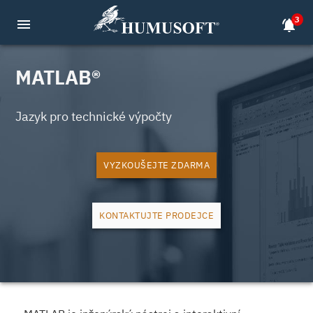
3
menu
notifications_active
MATLAB®
Jazyk pro technické výpočty
VYZKOUŠEJTE ZDARMA
KONTAKTUJTE PRODEJCE