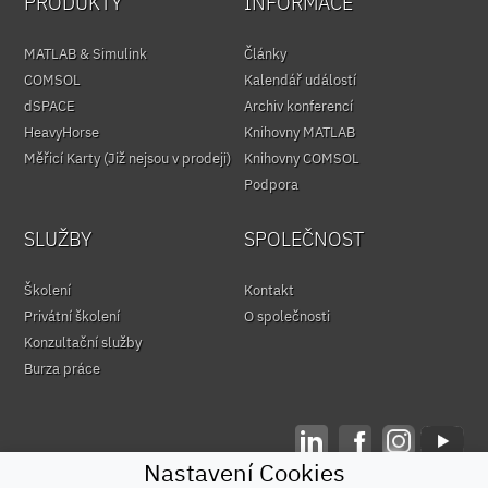
PRODUKTY
INFORMACE
MATLAB & Simulink
Články
COMSOL
Kalendář událostí
dSPACE
Archiv konferencí
HeavyHorse
Knihovny MATLAB
Měřicí Karty (Již nejsou v prodeji)
Knihovny COMSOL
Podpora
SLUŽBY
SPOLEČNOST
Školení
Kontakt
Privátní školení
O společnosti
Konzultační služby
Burza práce
Nastavení Cookies