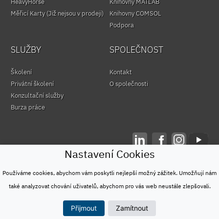
HeavyHorse
Knihovny MATLAB
Měřicí Karty (Již nejsou v prodeji)
Knihovny COMSOL
Podpora
SLUŽBY
SPOLEČNOST
Školení
Kontakt
Privátní školení
O společnosti
Konzultační služby
Burza práce
Nastavení Cookies
© HUMUSOFT 1991 - 2026
Ochrana osobních údajů
Používáme cookies, abychom vám poskytli nejlepší možný zážitek. Umožňují nám
&
také analyzovat chování uživatelů, abychom pro vás web neustále zlepšovali.
Podmínky užívání
Přijmout
Zamítnout