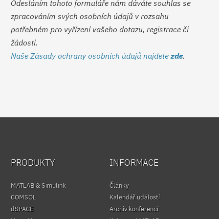
Odesláním tohoto formuláře nám dáváte souhlas se
zpracováním svých osobních údajů v rozsahu
potřebném pro vyřízení vašeho dotazu, registrace či
žádosti.
Naše Zásady ochrany osobních údajů najdete
zde
.
PRODUKTY
INFORMACE
MATLAB & Simulink
Články
COMSOL
Kalendář událostí
dSPACE
Archiv konferencí