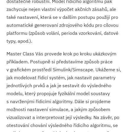
dostatečně robustní. Model řídicího algoritmu pak
zachycuje nejen vlastní výpočet akčních zásahů, ale
také nastavení, která se v dalším postupu použijí pro
automatické generovaní zdrojového kódu pro cílovou
platformu (způsob volání, perioda vzorkování, datové
typy, apod.).
Master Class Vás provede krok po kroku ukázkovým
příkladem. Postupně si představíme způsob práce
v grafickém prostředí Simulink/Simscape. Ukážeme si,
jak modelovat řídicí systém, jak nastavit parametry
jednotlivých prvků a jak je sestavit do výsledného
modelu, který propojuje fyzikální model soustavy
s navrženými řídicími algoritmy. Dále si projdeme
možnosti nastavení simulace, a jakým způsobem
vizualizovat a interpretovat její výsledky. Na závěr, po
otestování chování výsledného řídicího algoritmu, se