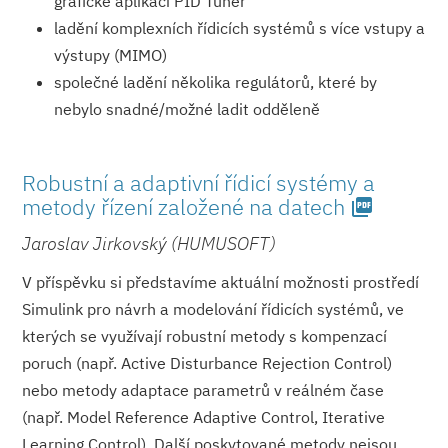
grafické aplikaci PID Tuner
ladění komplexních řídicích systémů s více vstupy a
výstupy (MIMO)
společné ladění několika regulátorů, které by
nebylo snadné/možné ladit odděleně
Robustní a adaptivní řídicí systémy a
metody řízení založené na datech
picture_as_pdf
Jaroslav Jirkovský (HUMUSOFT)
V příspěvku si představíme aktuální možnosti prostředí
Simulink pro návrh a modelování řídicích systémů, ve
kterých se využívají robustní metody s kompenzací
poruch (např. Active Disturbance Rejection Control)
nebo metody adaptace parametrů v reálném čase
(např. Model Reference Adaptive Control, Iterative
Learning Control). Další poskytované metody nejsou