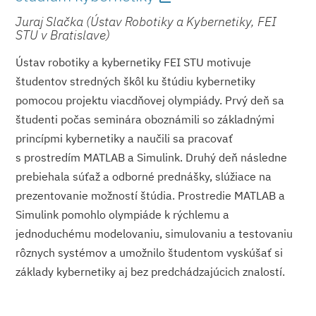
Juraj Slačka (Ústav Robotiky a Kybernetiky, FEI
STU v Bratislave)
Ústav robotiky a kybernetiky FEI STU motivuje
študentov stredných škôl ku štúdiu kybernetiky
pomocou projektu viacdňovej olympiády. Prvý deň sa
študenti počas seminára oboznámili so základnými
princípmi kybernetiky a naučili sa pracovať
s prostredím MATLAB a Simulink. Druhý deň následne
prebiehala súťaž a odborné prednášky, slúžiace na
prezentovanie možností štúdia. Prostredie MATLAB a
Simulink pomohlo olympiáde k rýchlemu a
jednoduchému modelovaniu, simulovaniu a testovaniu
rôznych systémov a umožnilo študentom vyskúšať si
základy kybernetiky aj bez predchádzajúcich znalostí.