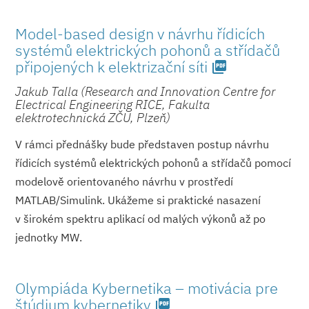
Model-based design v návrhu řídicích
systémů elektrických pohonů a střídačů
připojených k elektrizační sí­ti
picture_as_pdf
Jakub Talla (Research and Innovation Centre for
Electrical Engineering RICE, Fakulta
elektrotechnická ZČU, Plzeň)
V rámci přednášky bude představen postup návrhu
řídicích systémů elektrických pohonů a střídačů pomocí
modelově orientovaného návrhu v prostředí
MATLAB/Simulink. Ukážeme si praktické nasazení
v širokém spektru aplikací od malých výkonů až po
jednotky MW.
Olympiáda Kybernetika – motivácia pre
štúdium kybernetiky
picture_as_pdf