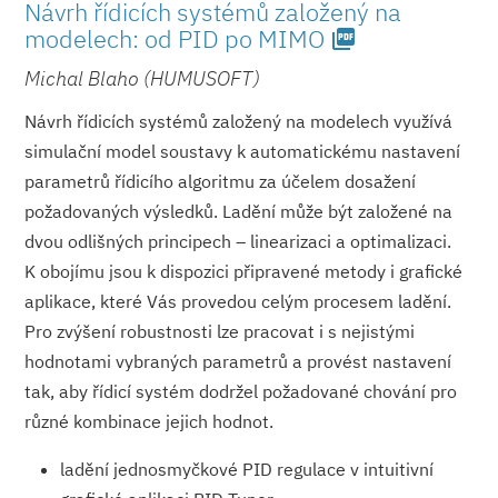
Návrh řídicích systémů založený na
modelech: od PID po MIMO
picture_as_pdf
Michal Blaho (HUMUSOFT)
Návrh řídicích systémů založený na modelech využívá
simulační model soustavy k automatickému nastavení
parametrů řídicího algoritmu za účelem dosažení
požadovaných výsledků. Ladění může být založené na
dvou odlišných principech – linearizaci a optimalizaci.
K obojímu jsou k dispozici připravené metody i grafické
aplikace, které Vás provedou celým procesem ladění.
Pro zvýšení robustnosti lze pracovat i s nejistými
hodnotami vybraných parametrů a provést nastavení
tak, aby řídicí systém dodržel požadované chování pro
různé kombinace jejich hodnot.
ladění jednosmyčkové PID regulace v intuitivní