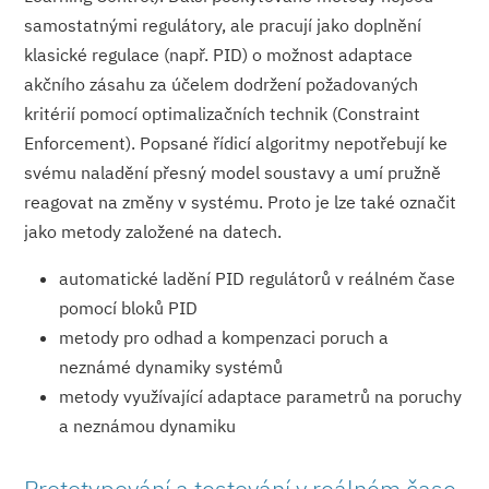
samostatnými regulátory, ale pracují jako doplnění
klasické regulace (např. PID) o možnost adaptace
akčního zásahu za účelem dodržení požadovaných
kritérií pomocí optimalizačních technik (Constraint
Enforcement). Popsané řídicí algoritmy nepotřebují ke
svému naladění přesný model soustavy a umí pružně
reagovat na změny v systému. Proto je lze také označit
jako metody založené na datech.
automatické ladění PID regulátorů v reálném čase
pomocí bloků PID
metody pro odhad a kompenzaci poruch a
neznámé dynamiky systémů
metody využívající adaptace parametrů na poruchy
a neznámou dynamiku
Prototypování a testování v reálném čase