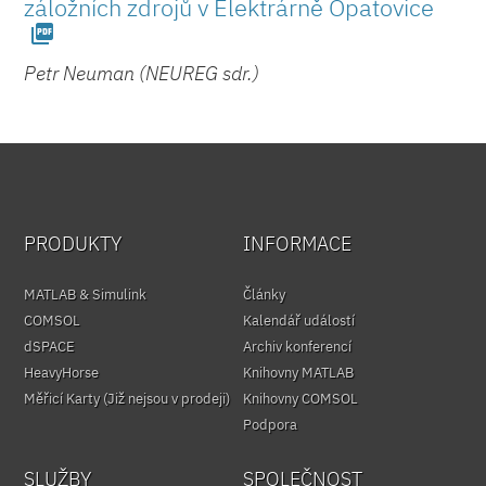
záložních zdrojů v Elektrárně Opatovice
picture_as_pdf
Petr Neuman (NEUREG sdr.)
PRODUKTY
INFORMACE
MATLAB & Simulink
Články
COMSOL
Kalendář událostí
dSPACE
Archiv konferencí
HeavyHorse
Knihovny MATLAB
Měřicí Karty (Již nejsou v prodeji)
Knihovny COMSOL
Podpora
SLUŽBY
SPOLEČNOST