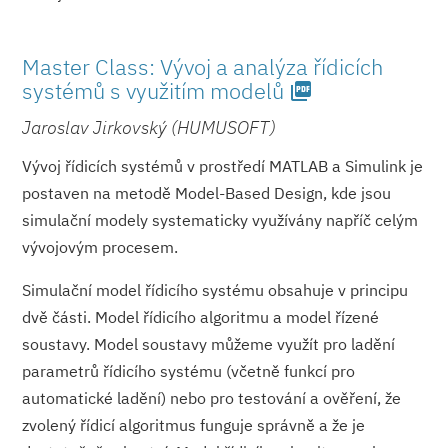
Master Class: Vývoj a analýza řídicích
systémů s využitím modelů
picture_as_pdf
Jaroslav Jirkovský (HUMUSOFT)
Vývoj řídicích systémů v prostředí MATLAB a Simulink je
postaven na metodě Model-Based Design, kde jsou
simulační modely systematicky využívány napříč celým
vývojovým procesem.
Simulační model řídicího systému obsahuje v principu
dvě části. Model řídicího algoritmu a model řízené
soustavy. Model soustavy můžeme využít pro ladění
parametrů řídicího systému (včetně funkcí pro
automatické ladění) nebo pro testování a ověření, že
zvolený řídicí algoritmus funguje správně a že je