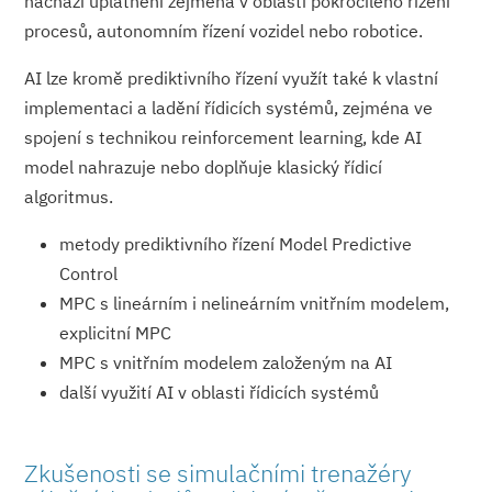
nachází uplatnění zejména v oblasti pokročilého řízení
procesů, autonomním řízení vozidel nebo robotice.
AI lze kromě prediktivního řízení využít také k vlastní
implementaci a ladění řídicích systémů, zejména ve
spojení s technikou reinforcement learning, kde AI
model nahrazuje nebo doplňuje klasický řídicí
algoritmus.
metody prediktivního řízení Model Predictive
Control
MPC s lineárním i nelineárním vnitřním modelem,
explicitní MPC
MPC s vnitřním modelem založeným na AI
další využití AI v oblasti řídicích systémů
Zkušenosti se simulačními trenažéry