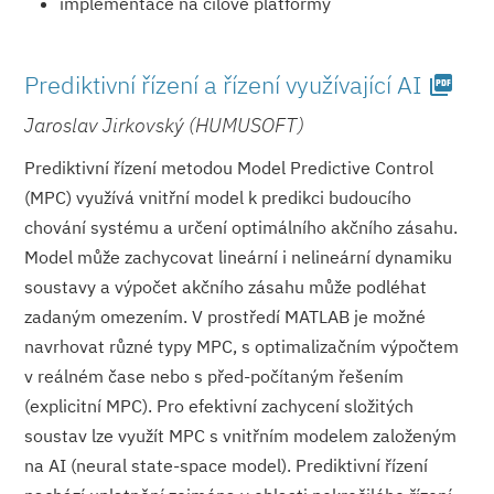
implementace na cílové platformy
Prediktivní řízení a řízení využívající AI
picture_as_pdf
Jaroslav Jirkovský (HUMUSOFT)
Prediktivní řízení metodou Model Predictive Control
(MPC) využívá vnitřní model k predikci budoucího
chování systému a určení optimálního akčního zásahu.
Model může zachycovat lineární i nelineární dynamiku
soustavy a výpočet akčního zásahu může podléhat
zadaným omezením. V prostředí MATLAB je možné
navrhovat různé typy MPC, s optimalizačním výpočtem
v reálném čase nebo s před-počítaným řešením
(explicitní MPC). Pro efektivní zachycení složitých
soustav lze využít MPC s vnitřním modelem založeným
na AI (neural state-space model). Prediktivní řízení