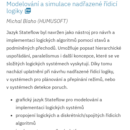
Modelování a simulace nadřazené řídicí
logiky
picture_as_pdf
Michal Blaho (HUMUSOFT)
Jazyk Stateflow byl navržen jako nástroj pro návrh a
implementaci logických algoritmů pomocí stavů a
podmíněných přechodů. Umožňuje popsat hierarchické
uspořádání, paralelismus i další koncepce, které se ve
složitých logických systémech vyskytují. Díky tomu
nachází uplatnění při návrhu nadřazené řídicí logiky,
v systémech pro plánování a přepínání režimů, nebo
v systémech detekce poruch.
grafický jazyk Stateflow pro modelování a
implementaci logických systémů
propojení logických a diskrétních/spo­jitých řídicích
algoritmů