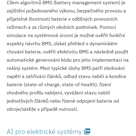
Cílem algoritmů BMS (battery management system) je
zajištění požadovaného výkonu, bezpečného provozu a
přijatelné životnosti baterie v odlišných provozních
režimech a za různých okolních podmínek. Pomocí
simulace na systémové úrovni je možné ověřit funkční
aspekty návrhu BMS, získat přehled o dynamickém
chování baterie, ověřit efektivitu BMS a následně použít
automatické generování kódu pro jeho implementaci na
reálný systém. Mezi typické úlohy BMS patří sledování
napětí a zahřívání článků, odhad stavu nabití a kondice
baterie (state-of-charge, state-of-health), řízení
vhodného profilu nabíjení, vyvážení stavu nabití
jednotlivých článků nebo řízené odpojení baterie od
zdroje/zátěže v případě nutnosti.
AI pro elektrické systémy
picture_as_pdf