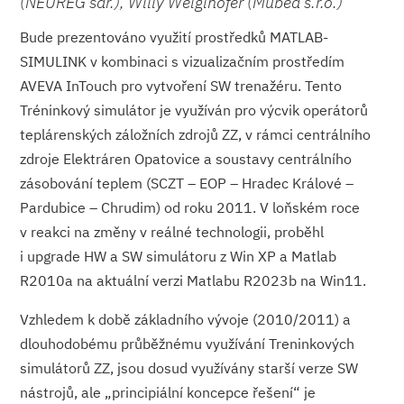
(NEUREG sdr.), Willy Weiglhofer (Mubea s.r.o.)
Bude prezentováno využití prostředků MATLAB-
SIMULINK v kombinaci s vizualizačním prostředím
AVEVA InTouch pro vytvoření SW trenažéru. Tento
Tréninkový simulátor je využíván pro výcvik operátorů
teplárenských záložních zdrojů ZZ, v rámci centrálního
zdroje Elektráren Opatovice a soustavy centrálního
zásobování teplem (SCZT – EOP – Hradec Králové –
Pardubice – Chrudim) od roku 2011. V loňském roce
v reakci na změny v reálné technologii, proběhl
i upgrade HW a SW simulátoru z Win XP a Matlab
R2010a na aktuální verzi Matlabu R2023b na Win11.
Vzhledem k době základního vývoje (2010/2011) a
dlouhodobému průběžnému využívání Treninkových
simulátorů ZZ, jsou dosud využívány starší verze SW
nástrojů, ale „principiální koncepce řešení“ je