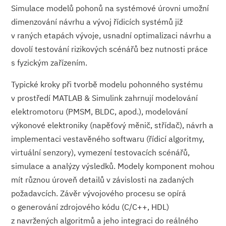
Simulace modelů pohonů na systémové úrovni umožní
dimenzování návrhu a vývoj řídicích systémů již
v raných etapách vývoje, usnadní optimalizaci návrhu a
dovolí testování rizikových scénářů bez nutnosti práce
s fyzickým zařízením.
Typické kroky při tvorbě modelu pohonného systému
v prostředí MATLAB & Simulink zahrnují modelování
elektromotoru (PMSM, BLDC, apod.), modelování
výkonové elektroniky (napěťový měnič, střídač), návrh a
implementaci vestavěného softwaru (řídicí algoritmy,
virtuální senzory), vymezení testovacích scénářů,
simulace a analýzy výsledků. Modely komponent mohou
mít různou úroveň detailů v závislosti na zadaných
požadavcích. Závěr vývojového procesu se opírá
o generování zdrojového kódu (C/C++, HDL)
z navržených algoritmů a jeho integraci do reálného