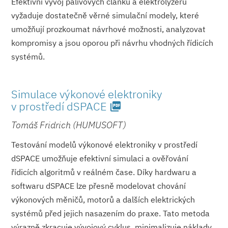
Efektivní vývoj palivových článků a elektrolyzérů
vyžaduje dostatečně věrné simulační modely, které
umožňují prozkoumat návrhové možnosti, analyzovat
kompromisy a jsou oporou při návrhu vhodných řídicích
systémů.
Simulace výkonové elektroniky
v prostředí dSPACE
picture_as_pdf
Tomáš Fridrich (HUMUSOFT)
Testování modelů výkonové elektroniky v prostředí
dSPACE umožňuje efektivní simulaci a ověřování
řídicích algoritmů v reálném čase. Díky hardwaru a
softwaru dSPACE lze přesně modelovat chování
výkonových měničů, motorů a dalších elektrických
systémů před jejich nasazením do praxe. Tato metoda
výrazně zkracuje vývojový cyklus, minimalizuje náklady