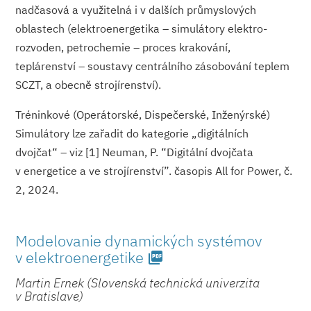
nadčasová a využitelná i v dalších průmyslových
oblastech (elektroenergetika – simulátory elektro-
rozvoden, petrochemie – proces krakování,
teplárenství – soustavy centrálního zásobování teplem
SCZT, a obecně strojírenství).
Tréninkové (Operátorské, Dispečerské, Inženýrské)
Simulátory lze zařadit do kategorie „digitálních
dvojčat“ – viz [1] Neuman, P. “Digitální dvojčata
v energetice a ve strojírenství”. časopis All for Power, č.
2, 2024.
Modelovanie dynamických systémov
v elektroener­getike
picture_as_pdf
Martin Ernek (Slovenská technická univerzita
v Bratislave)