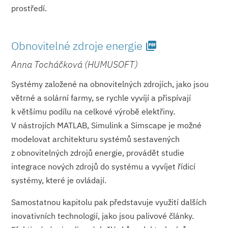
prostředí.
Obnovitelné zdroje energie
picture_as_pdf
Anna Tocháčková (HUMUSOFT)
Systémy založené na obnovitelných zdrojích, jako jsou
větrné a solární farmy, se rychle vyvíjí a přispívají
k většímu podílu na celkové výrobě elektřiny.
V nástrojích MATLAB, Simulink a Simscape je možné
modelovat architekturu systémů sestavených
z obnovitelných zdrojů energie, provádět studie
integrace nových zdrojů do systému a vyvíjet řídicí
systémy, které je ovládají.
Samostatnou kapitolu pak představuje využití dalších
inovativních technologií, jako jsou palivové články.