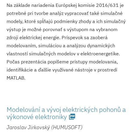
Na základe nariadenia Európskej komisie 2016/631 je
potrebné pri tvorbe analýz vypracovať také simulačné
modely, ktoré spĺňajú podmienky zhody a ich simulačný
výstup je možné porovnať s výstupom na vybranom
zdroji elektrickej energie. Príspevok sa zaoberá
modelovaním, simuláciou a analýzou dynamických
vlastností simulačných modelov v elektroener­getike.
Počas prezentácia popíšeme prístupy modelovania,
identifikácie a ďalšie využívané nástroje v prostredí
MATLAB.
Modelování a vývoj elektrických pohonů a
výkonové elektroniky
picture_as_pdf
Jaroslav Jirkovský (HUMUSOFT)