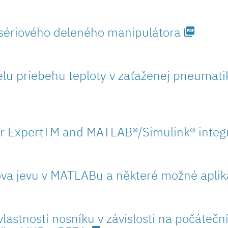
 sériového deleného manipulátora
picture_as_pdf
u priebehu teploty v zaťaženej pneumati
r ExpertTM and MATLAB®/Simulink® integ
va jevu v MATLABu a některé možné aplika
vlastností nosníku v závislosti na počáte