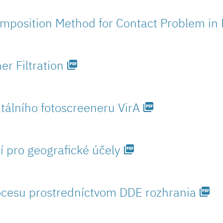
position Method for Contact Problem in E
r Filtration
picture_as_pdf
tálního fotoscreeneru VirA
picture_as_pdf
 pro geografické účely
picture_as_pdf
rocesu prostredníctvom DDE rozhrania
picture_as_pdf