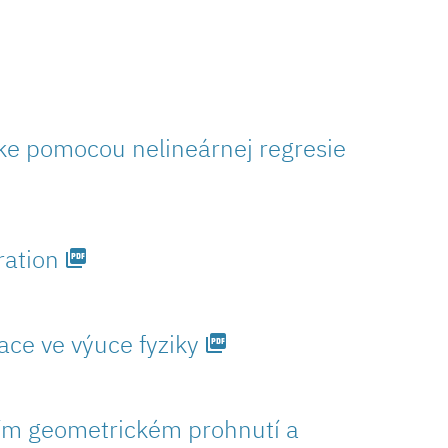
ke pomocou nelineárnej regresie
ration
picture_as_pdf
ce ve výuce fyziky
picture_as_pdf
čním geometrickém prohnutí a