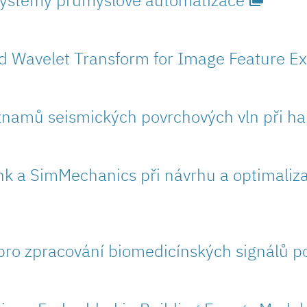
d Wavelet Transform for Image Feature Ex
áznamů seismických povrchových vln při h
nk a SimMechanics při návrhu a optimaliza
se pro zpracování biomedicínských signálů