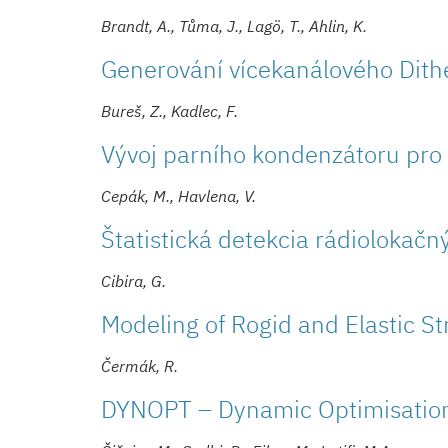
Brandt, A., Tůma, J., Lagö, T., Ahlin, K.
Generování vícekanálového Dith
Bureš, Z., Kadlec, F.
Vývoj parního kondenzátoru pro 
Cepák, M., Havlena, V.
Štatistická detekcia rádiolokačn
Cibira, G.
Modeling of Rogid and Elastic St
Čermák, R.
DYNOPT – Dynamic Optimisatio