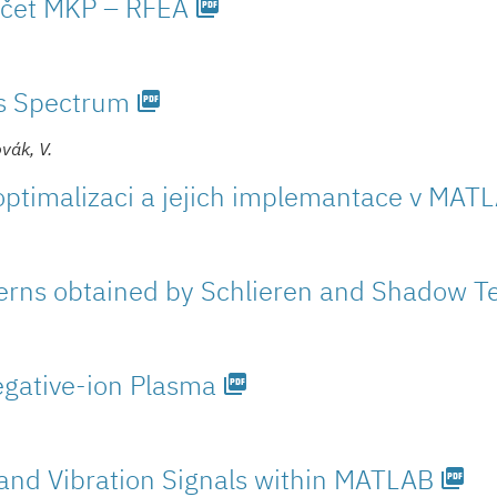
počet MKP – RFEA
picture_as_pdf
ss Spectrum
picture_as_pdf
ovák, V.
 optimalizaci a jejich implemantace v MAT
erns obtained by Schlieren and Shadow T
egative-ion Plasma
picture_as_pdf
 and Vibration Signals within MATLAB
picture_as_pdf