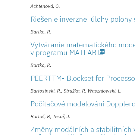
Achtenová, G.
Riešenie inverznej úlohy polohy
Bartko, R.
Vytváranie matematického model
v programu MATLAB
picture_as_pdf
Bartko, R.
PEERTTM- Blockset for Processo
Bartosinski, R., Stružka, P., Waszniowski, L.
Počítačové modelování Dopplero
Bartoš, P., Tesař, J.
Změny modálních a stabilitních 