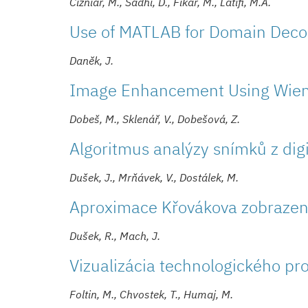
Čižniar, M., Sadhi, D., Fikar, M., Latifi, M.A.
Use of MATLAB for Domain Decom
Daněk, J.
Image Enhancement Using Wiene
Dobeš, M., Sklenář, V., Dobešová, Z.
Algoritmus analýzy snímků z digi
Dušek, J., Mrňávek, V., Dostálek, M.
Aproximace Křovákova zobrazení
Dušek, R., Mach, J.
Vizualizácia technologického p
Foltin, M., Chvostek, T., Humaj, M.