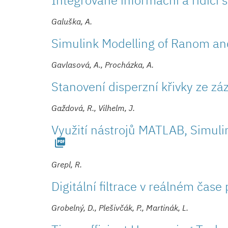
Galuška, A.
Simulink Modelling of Ranom an
Gavlasová, A., Procházka, A.
Stanovení disperzní křivky ze z
Gaždová, R., Vilhelm, J.
Využití nástrojů MATLAB, Simuli
picture_as_pdf
Grepl, R.
Digitální filtrace v reálném ča
Grobelný, D., Plešivčák, P., Martinák, L.