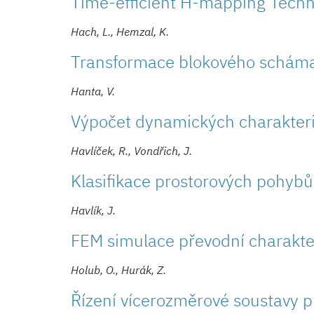
Time-efficient H-mapping Tech
Hach, L., Hemzal, K.
Transformace blokového scháma
Hanta, V.
Výpočet dynamických charakteri
Havlíček, R., Vondřich, J.
Klasifikace prostorových pohybů
Havlík, J.
FEM simulace převodní charakter
Holub, O., Hurák, Z.
Řízení vícerozměrové soustavy p