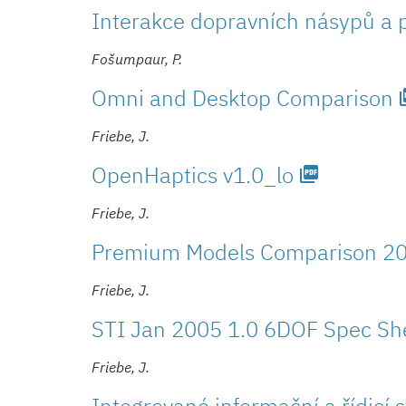
Interakce dopravních násypů a 
Fošumpaur, P.
Omni and Desktop Comparison
pictu
Friebe, J.
OpenHaptics v1.0_lo
picture_as_pdf
Friebe, J.
Premium Models Comparison 2
Friebe, J.
STI Jan 2005 1.0 6DOF Spec Sh
Friebe, J.
Integrované informační a řídicí