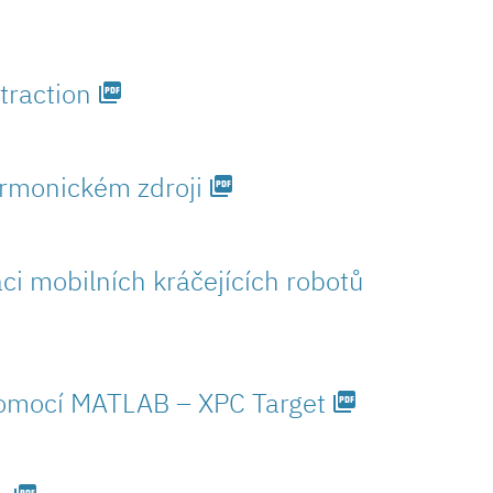
traction
picture_as_pdf
armonickém zdroji
picture_as_pdf
ci mobilních kráčejících robotů
 pomocí MATLAB – XPC Target
picture_as_pdf