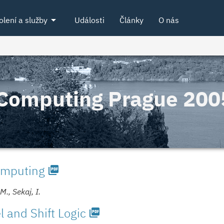
arrow_drop_down
olení a služby
Události
Články
O nás
 Computing Prague 200
Computing
picture_as_pdf
M., Sekaj, I.
 and Shift Logic
picture_as_pdf