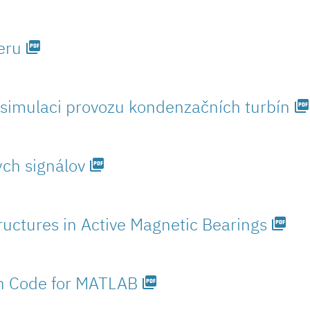
eru
picture_as_pdf
simulaci provozu kondenzačních tur­bín
picture_as_pdf
ých signálov
picture_as_pdf
ructures in Active Magnetic Bearings
picture_as_pdf
n Code for MATLAB
picture_as_pdf