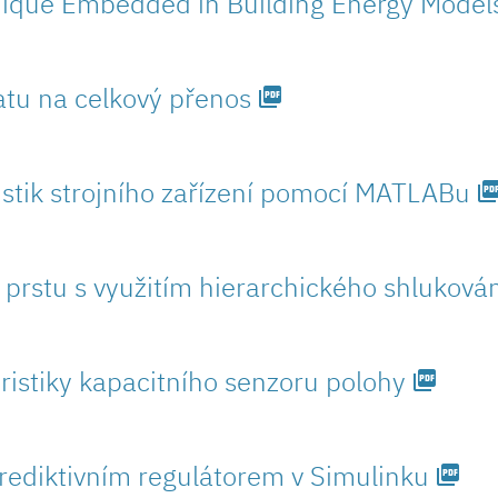
nique Embedded in Building Energy Model
tu na celkový přenos
picture_as_pdf
stik strojního zařízení pomocí MATLABu
picture_as_
 prstu s využitím hierarchického shlukován
istiky kapacitního senzoru polohy
picture_as_pdf
rediktivním regulátorem v Simulinku
picture_as_pdf