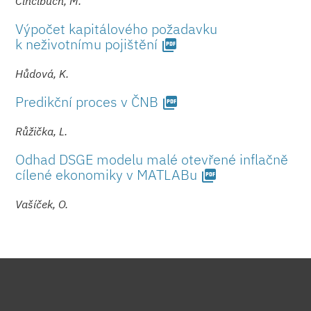
Cincibuch, M.
Výpočet kapitálového požadavku
k neživotnímu pojištění
picture_as_pdf
Hůdová, K.
Predikční proces v ČNB
picture_as_pdf
Růžička, L.
Odhad DSGE modelu malé otevřené inflačně
cílené ekonomiky v MATLABu
picture_as_pdf
Vašíček, O.