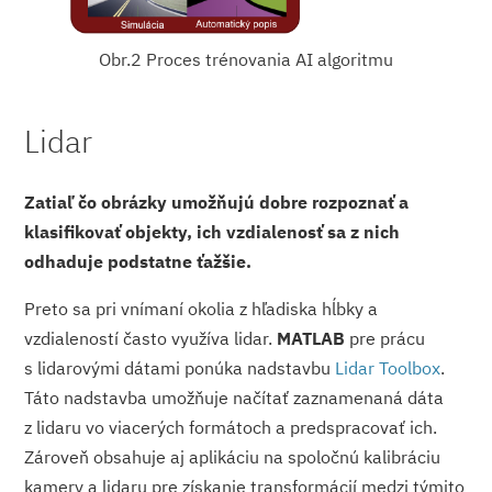
Obr.2 Proces trénovania AI algoritmu
Lidar
Zatiaľ čo obrázky umožňujú dobre rozpoznať a
klasifikovať objekty, ich vzdialenosť sa z nich
odhaduje podstatne ťažšie.
Preto sa pri vnímaní okolia z hľadiska hĺbky a
vzdialeností často využíva lidar.
MATLAB
pre prácu
s lidarovými dátami ponúka nadstavbu
Lidar Toolbox
.
Táto nadstavba umožňuje načítať zaznamenaná dáta
z lidaru vo viacerých formátoch a predspracovať ich.
Zároveň obsahuje aj aplikáciu na spoločnú kalibráciu
kamery a lidaru pre získanie transformácií medzi týmito