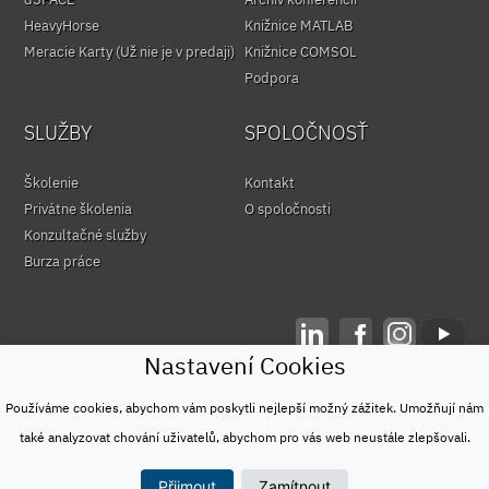
HeavyHorse
Knižnice MATLAB
Meracie Karty (Už nie je v predaji)
Knižnice COMSOL
Podpora
SLUŽBY
SPOLOČNOSŤ
Školenie
Kontakt
Privátne školenia
O spoločnosti
Konzultačné služby
Burza práce
Nastavení Cookies
© HUMUSOFT 1991 - 2026
Ochrana osobných údajov
Používáme cookies, abychom vám poskytli nejlepší možný zážitek. Umožňují nám
&
také analyzovat chování uživatelů, abychom pro vás web neustále zlepšovali.
Podmienky používania
Přijmout
Zamítnout