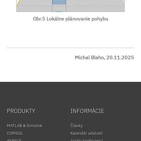
Obr.5 Lokálne plánovanie pohybu
Michal Blaho, 20.11.2025
PRODUKTY
INFORMÁCIE
MATLAB & Simulink
Články
COMSOL
Kalendár udalostí
dSPACE
Archív konferencií