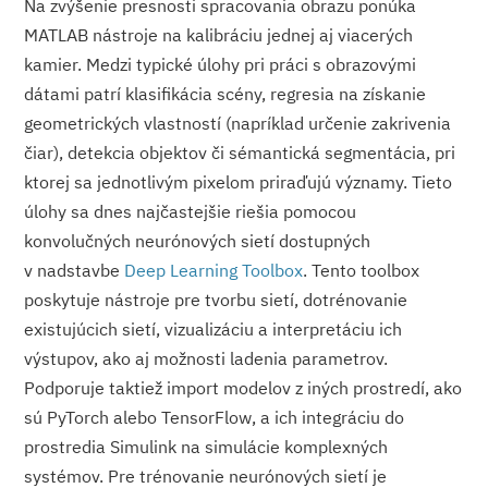
Na zvýšenie presnosti spracovania obrazu ponúka
MATLAB nástroje na kalibráciu jednej aj viacerých
kamier. Medzi typické úlohy pri práci s obrazovými
dátami patrí klasifikácia scény, regresia na získanie
geometrických vlastností (napríklad určenie zakrivenia
čiar), detekcia objektov či sémantická segmentácia, pri
ktorej sa jednotlivým pixelom priraďujú významy. Tieto
úlohy sa dnes najčastejšie riešia pomocou
konvolučných neurónových sietí dostupných
v nadstavbe
Deep Learning Toolbox
. Tento toolbox
poskytuje nástroje pre tvorbu sietí, dotrénovanie
existujúcich sietí, vizualizáciu a interpretáciu ich
výstupov, ako aj možnosti ladenia parametrov.
Podporuje taktiež import modelov z iných prostredí, ako
sú PyTorch alebo TensorFlow, a ich integráciu do
prostredia Simulink na simulácie komplexných
systémov. Pre trénovanie neurónových sietí je