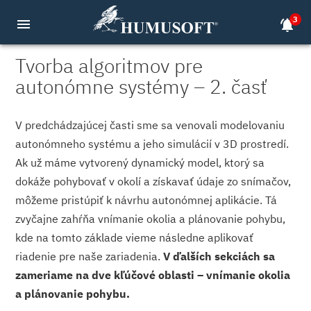
3
menu
notifications_active
Tvorba algoritmov pre
autonómne systémy – 2. časť
V predchádzajúcej časti sme sa venovali modelovaniu
autonómneho systému a jeho simulácií v 3D prostredí.
Ak už máme vytvorený dynamický model, ktorý sa
dokáže pohybovať v okolí a získavať údaje zo snímačov,
môžeme pristúpiť k návrhu autonómnej aplikácie. Tá
zvyčajne zahŕňa vnímanie okolia a plánovanie pohybu,
kde na tomto základe vieme následne aplikovať
riadenie pre naše zariadenia.
V ďalších sekciách sa
zameriame na dve kľúčové oblasti – vnímanie okolia
a plánovanie pohybu.