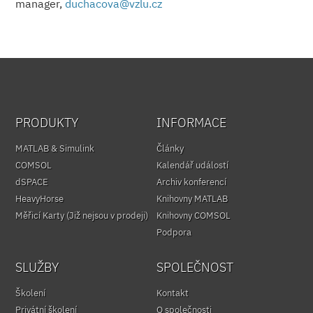
manager,
duchacova@
vzlu.cz
PRODUKTY
INFORMACE
MATLAB & Simulink
Články
COMSOL
Kalendář událostí
dSPACE
Archiv konferencí
HeavyHorse
Knihovny MATLAB
Měřicí Karty (Již nejsou v prodeji)
Knihovny COMSOL
Podpora
SLUŽBY
SPOLEČNOST
Školení
Kontakt
Privátní školení
O společnosti