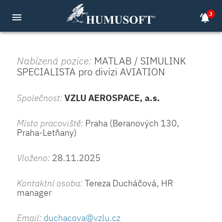
3
menu
notifications_active
Nabízená pozice:
MATLAB / SIMULINK
SPECIALISTA pro divizi AVIATION
Společnost:
VZLU AEROSPACE, a.s.
Místo pracoviště:
Praha (Beranových 130,
Praha-Letňany)
Vloženo:
28.11.2025
Kontaktní osoba:
Tereza Ducháčová, HR
manager
Email:
duchacova@vzlu.cz