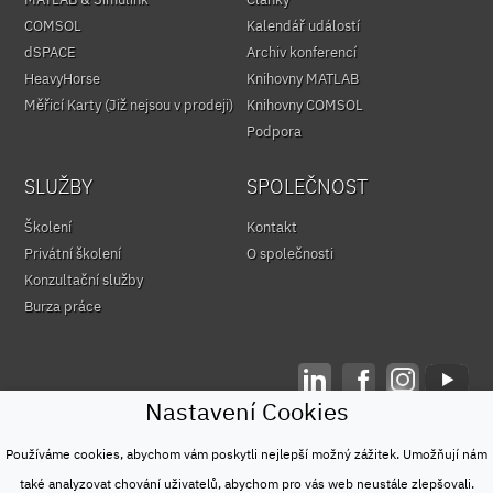
COMSOL
Kalendář událostí
dSPACE
Archiv konferencí
HeavyHorse
Knihovny MATLAB
Měřicí Karty (Již nejsou v prodeji)
Knihovny COMSOL
Podpora
SLUŽBY
SPOLEČNOST
Školení
Kontakt
Privátní školení
O společnosti
Konzultační služby
Burza práce
Nastavení Cookies
© HUMUSOFT 1991 - 2026
Ochrana osobních údajů
Používáme cookies, abychom vám poskytli nejlepší možný zážitek. Umožňují nám
&
také analyzovat chování uživatelů, abychom pro vás web neustále zlepšovali.