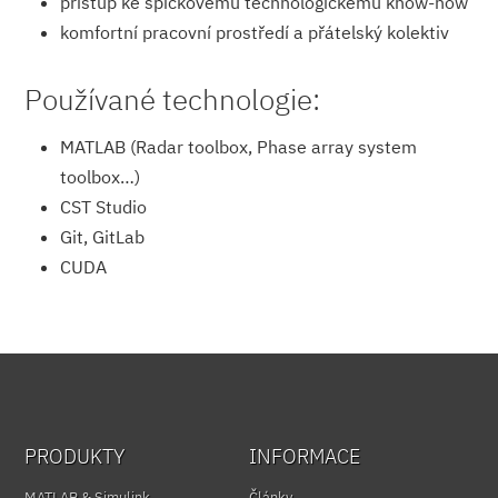
přístup ke špičkovému technologickému know-how
komfortní pracovní prostředí a přátelský kolektiv
Používané technologie:
MATLAB (Radar toolbox, Phase array system
toolbox…)
CST Studio
Git, GitLab
CUDA
PRODUKTY
INFORMACE
MATLAB & Simulink
Články