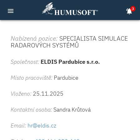
3
menu
notifications_active
Nabízená pozice:
SPECIALISTA SIMULACE
RADAROVÝCH SYSTÉMŮ
Společnost:
ELDIS Pardubice s.r.o.
Místo pracoviště:
Pardubice
Vloženo:
25.11.2025
Kontaktní osoba:
Sandra Krůtová
Email:
hr@eldis.cz