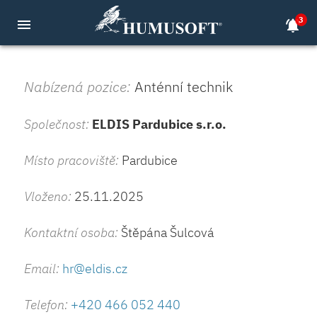
3
menu
notifications_active
Nabízená pozice:
Anténní technik
Společnost:
ELDIS Pardubice s.r.o.
Místo pracoviště:
Pardubice
Vloženo:
25.11.2025
Kontaktní osoba:
Štěpána Šulcová
Email:
hr@eldis.cz
Telefon:
+420 466 052 440