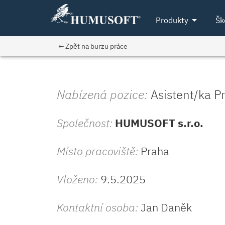
arrow_drop_down
Produkty
Šk
← Zpět na burzu práce
Nabízená pozice:
Asistent/ka P
Společnost:
HUMUSOFT s.r.o.
Místo pracoviště:
Praha
Vloženo:
9.5.2025
Kontaktní osoba:
Jan Daněk