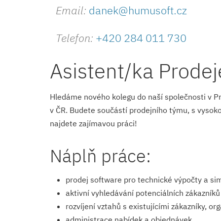
Email:
danek@humusoft.cz
Telefon:
+420 284 011 730
Asistent/ka Prode
Hledáme nového kolegu do naší společnosti v Pr
v ČR. Budete součástí prodejního týmu, s vysok
najdete zajímavou práci!
Náplň práce:
prodej software pro technické výpočty a s
aktivní vyhledávání potenciálních zákazníků
rozvíjení vztahů s existujícími zákazníky, or
administrace nabídek a objednávek