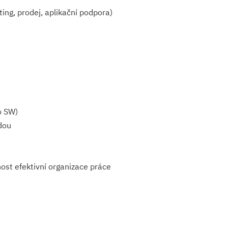
ing, prodej, aplikační podpora)
o SW)
dou
nost efektivní organizace práce