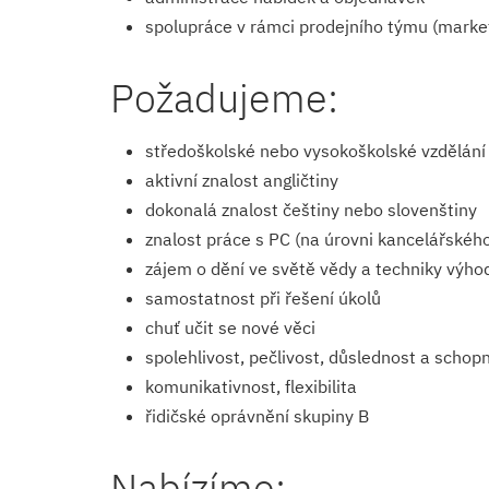
spolupráce v rámci prodejního týmu (market
Požadujeme:
středoškolské nebo vysokoškolské vzdělání
aktivní znalost angličtiny
dokonalá znalost češtiny nebo slovenštiny
znalost práce s PC (na úrovni kancelářskéh
zájem o dění ve světě vědy a techniky výho
samostatnost při řešení úkolů
chuť učit se nové věci
spolehlivost, pečlivost, důslednost a schop
komunikativnost, flexibilita
řidičské oprávnění skupiny B
Nabízíme: