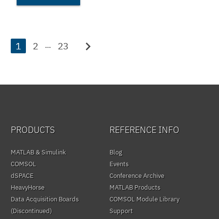
chevron_right
1
2
23
...
PRODUCTS
REFERENCE INFO
MATLAB & Simulink
Blog
COMSOL
Events
dSPACE
Conference Archive
HeavyHorse
MATLAB Products
Data Acquisition Boards
COMSOL Module Library
(Discontinued)
Support